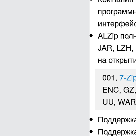
программно
интерфейс
ALZip пол
JAR, LZH,
на открыт
001,
7-Zi
ENC, GZ,
UU, WAR,
Поддержка
Поддержка