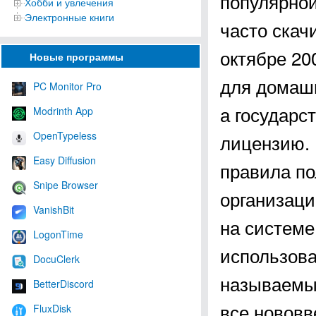
популярной
Хобби и увлечения
Электронные книги
часто скач
октябре 20
Новые программы
для домашн
PC Monitor Pro
а государс
Modrinth App
OpenTypeless
лицензию. 
Easy Diffusion
правила по
Snipe Browser
организаци
VanishBit
на системе
LogonTime
использова
DocuClerk
называемых
BetterDiscord
все нововв
FluxDisk