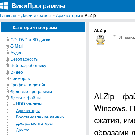
Главная
»
Диски и файлы
»
Архиваторы
» ALZip
ВикиПрограммы
Энциклопедия бесплатных компьютерных программ для Windows
Категории программ
ALZip
31 Травня,
CD, DVD и BD диски
E-Mail
Аудио
Безопасность
Веб-разработчику
Видео
Геймерам
Графика и дизайн
Деловые программы
ALZip – фа
Диски и файлы
HDD утилиты
Windows. 
Архиваторы
Восстановление данных
сжатия, им
Дефрагментаторы
образами д
Другое