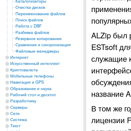
Каталогизаторы
применения
Очистка дисков
Переименование файлов
популярных
Поиск файлов
Работа с DBF
Разбивка файлов
ALZip был 
Резервное копирование
ESTsoft дл
Сравнение и синхронизация
Файловые менеджеры
служащие к
Интернет
Искусственный интеллект
интерфейсо
Криптовалюта
Мобильные телефоны
обсуждения
Навигация и GPS
Образование и наука
название A
Рабочий стол и десктоп
Разработчику
В том же г
Серверы
Сети
лицензии F
Система
Текст