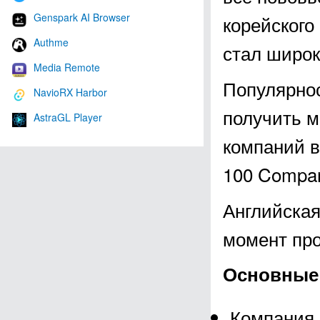
Genspark AI Browser
корейского
Authme
стал широк
Media Remote
Популярнос
NavioRX Harbor
получить м
AstraGL Player
компаний в 
100 Compan
Английская
момент про
Основные 
Компания 