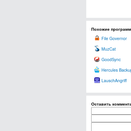
Похожие програм
File Governor
MuzCat
GoodSync
Hercules Backu
LauschAngriff
Оставить коммент