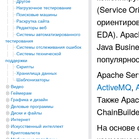
Другое
(Service Or
Нагрузочное тестирование
Поисковые машины
ориентирова
Раскрутка сайта
Редакторы веб
EDA). Apac
Системы автоматизированного
тестирования
Java Busine
Системы отслеживания ошибок
Системы технической
популярнос
поддержки
Скрипты
Apache Ser
Хранилища данных
Шаблонизаторы
ActiveMQ
,
Видео
Геймерам
Также Apac
Графика и дизайн
Деловые программы
ChainBuild
Диски и файлы
Интернет
На основе 
Искусственный интеллект
Криптовалюта