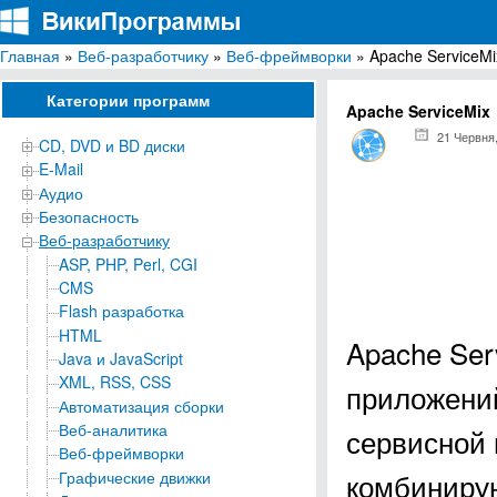
Главная
»
Веб-разработчику
»
Веб-фреймворки
» Apache ServiceMi
ВикиПрограммы
Энциклопедия бесплатных компьютерных программ для Windows
Категории программ
Apache ServiceMix
21 Червня
CD, DVD и BD диски
E-Mail
Аудио
Безопасность
Веб-разработчику
ASP, PHP, Perl, CGI
CMS
Flash разработка
HTML
Apache Ser
Java и JavaScript
XML, RSS, CSS
приложени
Автоматизация сборки
Веб-аналитика
сервисной 
Веб-фреймворки
комбиниру
Графические движки