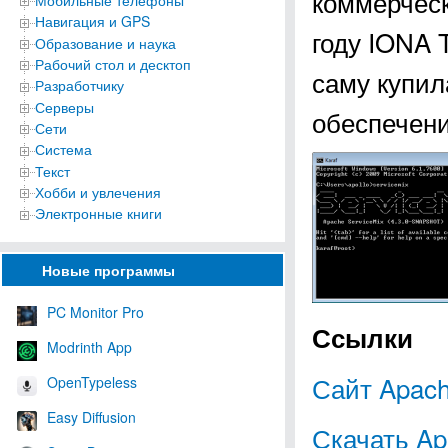
коммерческ
Мобильные телефоны
Навигация и GPS
году IONA T
Образование и наука
Рабочий стол и десктоп
саму купил
Разработчику
Серверы
обеспечени
Сети
Система
Текст
Хобби и увлечения
Электронные книги
Новые программы
PC Monitor Pro
Ссылки
Modrinth App
Сайт Apach
OpenTypeless
Easy Diffusion
Скачать Ap