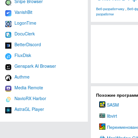
Snipe Browser
Веб-разработчику
,
Веб-ф
VanishBit
разработки
LogonTime
DocuClerk
BetterDiscord
FluxDisk
Genspark AI Browser
Authme
Media Remote
Похожие програм
NavioRX Harbor
SASM
AstraGL Player
libvirt
Переименовани