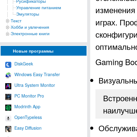
Русификаторы
изменения 
Управление питанием
Эмуляторы
играх. Пр
Текст
Хобби и увлечения
сконфигури
Электронные книги
оптимально
Новые программы
Gaming Boo
DiskGeek
Windows Easy Transfer
Визуальн
Ultra System Monitor
Встроенн
PC Monitor Pro
Modrinth App
наилучше
OpenTypeless
Обслужив
Easy Diffusion