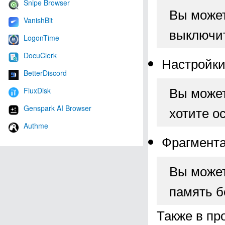
Snipe Browser
Вы может
VanishBit
выключит
LogonTime
DocuClerk
Настройки
BetterDiscord
Вы может
FluxDisk
Genspark AI Browser
хотите о
Authme
Фрагмента
Вы может
память б
Также в пр