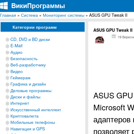
Главная
»
Система
»
Мониторинг системы
» ASUS GPU Tweak II
ВикиПрограммы
Энциклопедия бесплатных компьютерных программ для Windows
Категории программ
ASUS GPU Tweak II
19 Вересн
CD, DVD и BD диски
E-Mail
Аудио
Безопасность
Веб-разработчику
Видео
Геймерам
Графика и дизайн
Деловые программы
ASUS GPU T
Диски и файлы
Интернет
Microsoft 
Искусственный интеллект
Криптовалюта
адаптеров 
Мобильные телефоны
позволяет 
Навигация и GPS