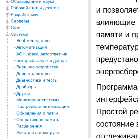
Образование и наука
и позволяе
Рабочий стол и десктоп
Разработчику
влияющие н
Серверы
Сети
памяти и п
Система
Boot менеджеры
температур
Автоматизация
АОН, факс, автоответчик
предустано
Быстрый запуск и доступ
Внешние устройства
энергосбер
Деинсталляторы
Диагностика и тесты
Программа 
Драйверы
Другое
интерфейса
Мониторинг системы
Настройка и оптимизация
Простой ре
Обновления и патчи
Оперативная память
состояние 
Расширения
Реестр и автозагрузка
отслеживат