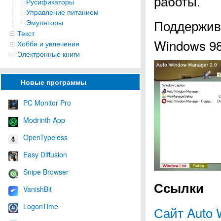
работы.
Русификаторы
Управление питанием
Поддержива
Эмуляторы
Текст
Windows 98,
Хобби и увлечения
Электронные книги
Новые программы
PC Monitor Pro
Modrinth App
OpenTypeless
Easy Diffusion
Snipe Browser
Ссылки
VanishBit
LogonTime
Сайт Auto 