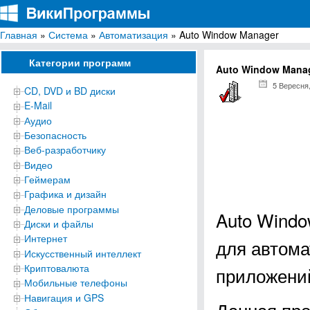
Главная
»
Система
»
Автоматизация
» Auto Window Manager
ВикиПрограммы
Энциклопедия бесплатных компьютерных программ для Windows
Категории программ
Auto Window Mana
5 Вересня
CD, DVD и BD диски
E-Mail
Аудио
Безопасность
Веб-разработчику
Видео
Геймерам
Графика и дизайн
Деловые программы
Auto Windo
Диски и файлы
Интернет
для автома
Искусственный интеллект
Криптовалюта
приложени
Мобильные телефоны
Навигация и GPS
Данная про