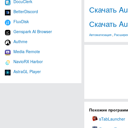
DocuClerk
Скачать Au
BetterDiscord
Скачать Au
FluxDisk
Genspark AI Browser
Автоматизация
,
Расшире
Authme
Media Remote
NavioRX Harbor
AstraGL Player
Похожие програм
sTabLauncher