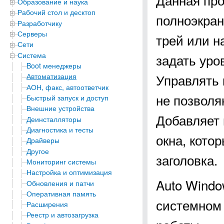
Образование и наука
Рабочий стол и десктоп
полноэкран
Разработчику
Серверы
трей или н
Сети
Система
задать уро
Boot менеджеры
Управлять
Автоматизация
АОН, факс, автоответчик
не позволя
Быстрый запуск и доступ
Внешние устройства
Добавляет 
Деинсталляторы
Диагностика и тесты
окна, кото
Драйверы
Другое
заголовка.
Мониторинг системы
Настройка и оптимизация
Auto Windo
Обновления и патчи
Оперативная память
системном 
Расширения
Реестр и автозагрузка