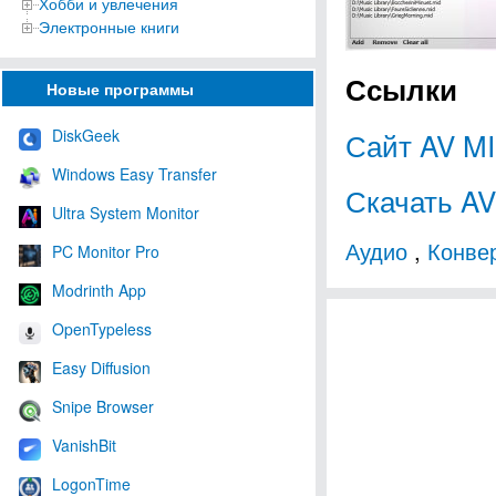
Хобби и увлечения
Электронные книги
Ссылки
Новые программы
Сайт AV MI
DiskGeek
Windows Easy Transfer
Скачать AV
Ultra System Monitor
Аудио
,
Конве
PC Monitor Pro
Modrinth App
OpenTypeless
Easy Diffusion
Snipe Browser
VanishBit
LogonTime