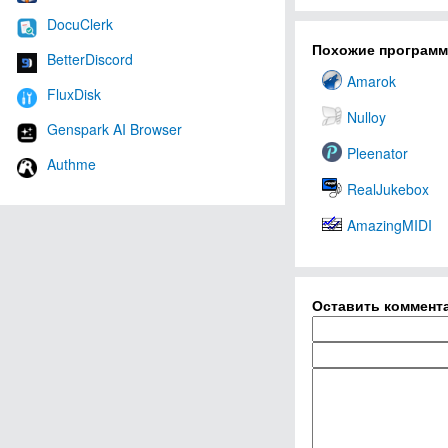
DocuClerk
Похожие програм
BetterDiscord
Amarok
FluxDisk
Nulloy
Genspark AI Browser
Pleenator
Authme
RealJukebox
AmazingMIDI
Оставить коммент