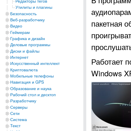
Редакторы тегов
Утилиты и плагины
аудиопара
Безопасность
Веб-разработчику
пакетная о
Видео
Геймерам
проигрыват
Графика и дизайн
прослушать
Деловые программы
Диски и файлы
Интернет
Работает п
Искусственный интеллект
Криптовалюта
Windows XP, 
Мобильные телефоны
Навигация и GPS
Образование и наука
Рабочий стол и десктоп
Разработчику
Серверы
Сети
Система
Текст