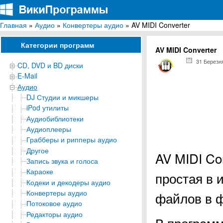
Главная
»
Аудио
»
Конвертеры аудио
» AV MIDI Converter
ВикиПрограммы
Энциклопедия бесплатных компьютерных программ для Windows
Категории программ
AV MIDI Converter
31 Березн
CD, DVD и BD диски
E-Mail
Аудио
DJ Студии и микшеры
iPod утилиты
Аудиобиблиотеки
Аудиоплееры
Грабберы и рипперы аудио
Другое
AV MIDI Co
Запись звука и голоса
Караоке
простая в 
Кодеки и декодеры аудио
Конвертеры аудио
файлов в 
Потоковое аудио
Редакторы аудио
В программ