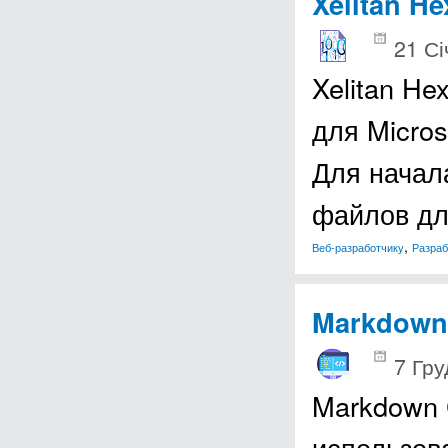
Xelitan He
21 Сі
Xelitan He
для Micro
Для начал
файлов дл
,
Веб-разработчику
Разраб
Markdown
7 Гру
Markdown C
использов