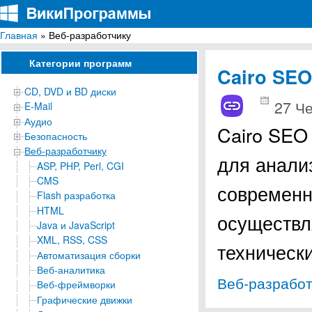
Главная
» Веб-разработчику
ВикиПрограммы
Энциклопедия бесплатных компьютерных программ для Windows
Категории программ
Cairo SEO
CD, DVD и BD диски
27 Че
E-Mail
Аудио
Cairo SEO
Безопасность
Веб-разработчику
для анализ
ASP, PHP, Perl, CGI
CMS
современн
Flash разработка
HTML
осуществл
Java и JavaScript
XML, RSS, CSS
техническ
Автоматизация сборки
Веб-аналитика
Веб-разработ
Веб-фреймворки
Графические движки