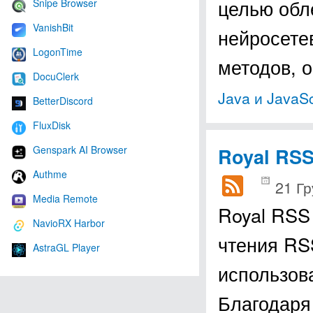
целью обл
Snipe Browser
VanishBit
нейросете
LogonTime
методов, 
DocuClerk
Java и JavaSc
BetterDiscord
FluxDisk
Genspark AI Browser
Royal RSS
Authme
21 Гр
Media Remote
Royal RSS
NavioRX Harbor
чтения RS
AstraGL Player
использов
Благодаря