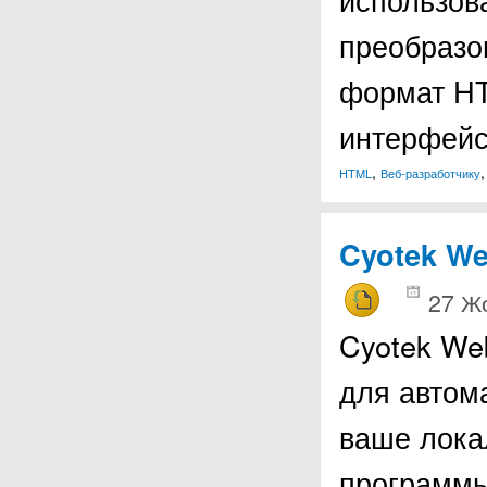
преобразо
формат HT
интерфей
,
HTML
Веб-разработчику
Cyotek W
27 Ж
Cyotek We
для автом
ваше лока
программы