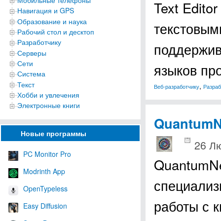
Мобильные телефоны
Text Edito
Навигация и GPS
Образование и наука
текстовым
Рабочий стол и десктоп
Разработчику
поддержив
Серверы
Сети
языков пр
Система
Текст
,
Веб-разработчику
Разраб
Хобби и увлечения
Электронные книги
QuantumN
Новые программы
26 Лю
PC Monitor Pro
QuantumNe
Modrinth App
специализ
OpenTypeless
работы с 
Easy Diffusion