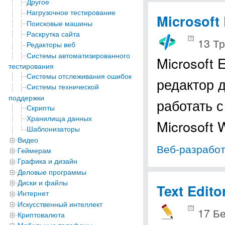
Другое
Нагрузочное тестирование
Microsoft 
Поисковые машины
Раскрутка сайта
13 Тр
Редакторы веб
Системы автоматизированного
Microsoft 
тестирования
Системы отслеживания ошибок
редактор 
Системы технической
поддержки
работать 
Скрипты
Хранилища данных
Microsoft
Шаблонизаторы
Видео
Веб-разработ
Геймерам
Графика и дизайн
Деловые программы
Диски и файлы
Text Edito
Интернет
Искусственный интеллект
17 Б
Криптовалюта