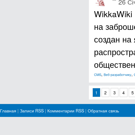
26 Сі
WikkaWiki 
на заброш
создан на
распростр
обществе
,
,
CMS
Веб-разработчику
1
2
3
4
5
Главная
|
Записи RSS
|
Комментарии RSS
|
Обратная связь