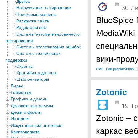
Другое
30 Л
Нагрузочное тестирование
Поисковые машины
BlueSpice 
Раскрутка сайта
Редакторы веб
MediaWiki 
Системы автоматизированного
тестирования
специальн
Системы отслеживания ошибок
Системы технической
вики-прод
поддержки
Скрипты
,
,
CMS
Веб-разработчику
Хранилища данных
Шаблонизаторы
Видео
Zotonic
Геймерам
Графика и дизайн
19 Тр
Деловые программы
Диски и файлы
Zotonic –
Интернет
Искусственный интеллект
каркас ве
Криптовалюта