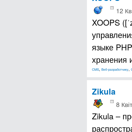
12 Кв
XOOPS ([ˈ
управлени
языке PHP
хранения
,
,
CMS
Веб-разработчику
Zikula
8 Кві
Zikula – п
распростр