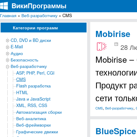
Главная
»
Веб-разработчику
» CMS
ВикиПрограммы
Энциклопедия бесплатных компьютерных программ для Windows
Категории программ
Mobirise
CD, DVD и BD диски
28 Лю
E-Mail
Аудио
Mobirise –
Безопасность
Веб-разработчику
технологи
ASP, PHP, Perl, CGI
CMS
Продукт р
Flash разработка
HTML
сети толь
Java и JavaScript
XML, RSS, CSS
,
,
CMS
Веб-разработчику
Автоматизация сборки
Веб-аналитика
Веб-фреймворки
BlueSpice
Графические движки