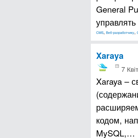
General Pu
управлять
,
,
CMS
Веб-разработчику
Xaraya
7 Кві
Xaraya – 
(содержан
расширяем
кодом, на
MySQL,…