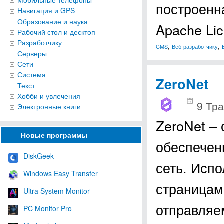
Мобильные телефоны
построенн
Навигация и GPS
Образование и наука
Apache Li
Рабочий стол и десктоп
Разработчику
,
,
CMS
Веб-разработчику
Серверы
Сети
Система
ZeroNet
Текст
Хобби и увлечения
9 Тра
Электронные книги
ZeroNet –
Новые программы
обеспечен
DiskGeek
сеть. Испо
Windows Easy Transfer
страницам
Ultra System Monitor
отправля
PC Monitor Pro