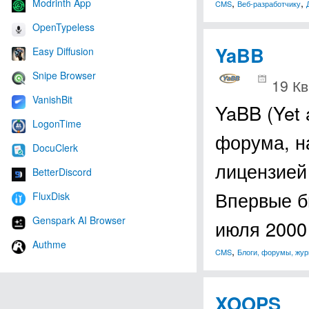
Modrinth App
,
,
CMS
Веб-разработчику
OpenTypeless
YaBB
Easy Diffusion
Snipe Browser
19 Кв
VanishBit
YaBB (Yet 
LogonTime
форума, н
DocuClerk
лицензией
BetterDiscord
Впервые б
FluxDisk
Genspark AI Browser
июля 2000
Authme
,
CMS
Блоги, форумы, жу
XOOPS