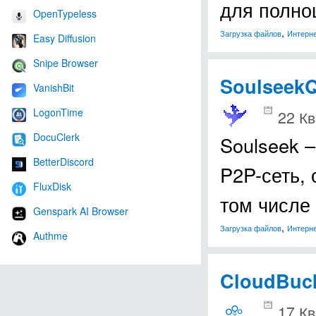
для полно
OpenTypeless
,
Загрузка файлов
Интерн
Easy Diffusion
Snipe Browser
SoulseekQ
VanishBit
LogonTime
22 Кв
DocuClerk
Soulseek –
BetterDiscord
P2P-сеть,
FluxDisk
том числе
Genspark AI Browser
,
Загрузка файлов
Интерн
Authme
CloudBuck
17 Кв