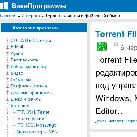
Главная
»
Интернет
» Торрент-клиенты и файловый обмен
ВикиПрограммы
Энциклопедия бесплатных компьютерных программ для Windows
Категории программ
Torrent Fi
CD, DVD и BD диски
6 Чер
E-Mail
Аудио
Torrent Fi
Безопасность
Веб-разработчику
редактиро
Видео
Геймерам
под управ
Графика и дизайн
Деловые программы
Windows, M
Диски и файлы
Интернет
Editor…
FTP, SSH, Telnet
IP-телефония
,
,
Другое
Интернет
Торрен
IRC, ICQ, Messenger
Анонимайзеры, VPN