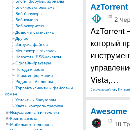
Блоги, форумы, журналы
AzTorrent
Блокировка рекламы
Веб-браузеры
2 Чер
Веб-камера
Веб-ускорители
AzTorrent 
Дозвон и статистика
Другое
который п
Загрузка файлов
Менеджеры закладок
инструмен
Новости и RSS-клиенты
Офлайн-браузеры
управлени
Погода и время
Поиск информации
Vista,…
Радио и TV плееры
Торрент-клиенты и файловый
,
Загрузка файлов
Интерн
обмен
Утилиты к браузерам
Учёт и контроль трафика
Awesome 
Искусственный интеллект
Криптовалюта
10 Тр
Мобильные телефоны