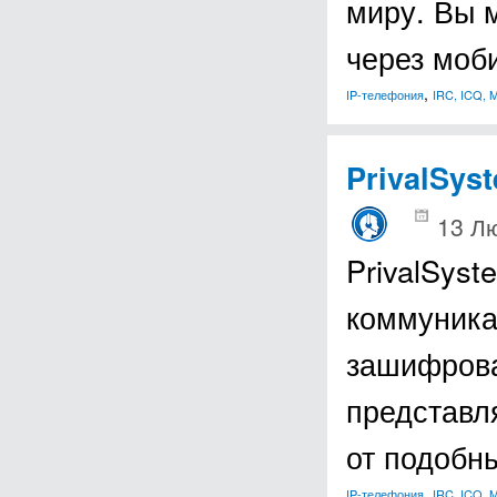
миру. Вы 
через мо
,
IP-телефония
IRC, ICQ, 
PrivalSys
13 Лю
PrivalSyst
коммуника
зашифрова
представл
от подобн
,
IP-телефония
IRC, ICQ, 