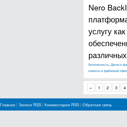
Nero Back
платформа
услугу как
обеспечен
различны
,
Безопасность
Диски и ф
клиенты и файловый обм
«
1
2
3
4
Главная
|
Записи RSS
|
Комментарии RSS
|
Обратная связь