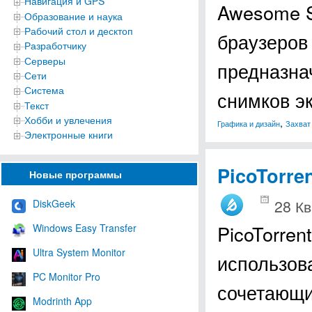
Навигация и GPS
Awesome S
Образование и наука
Рабочий стол и десктоп
браузеров 
Разработчику
Серверы
предназна
Сети
Система
снимков э
Текст
Хобби и увлечения
,
Графика и дизайн
Захват
Электронные книги
PicoTorre
Новые программы
28 Кв
DiskGeek
PicoTorren
Windows Easy Transfer
Ultra System Monitor
использова
PC Monitor Pro
сочетающи
Modrinth App