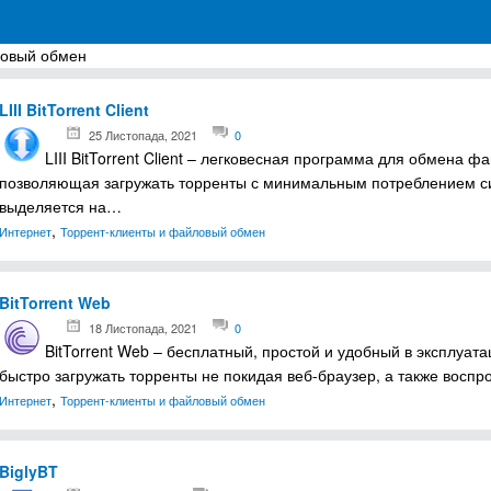
ловый обмен
грамм для Windows
LIII BitTorrent Client
25 Листопада, 2021
0
LIII BitTorrent Client – легковесная программа для обмена 
позволяющая загружать торренты с минимальным потреблением с
выделяется на…
,
Интернет
Торрент-клиенты и файловый обмен
BitTorrent Web
18 Листопада, 2021
0
BitTorrent Web – бесплатный, простой и удобный в эксплуат
быстро загружать торренты не покидая веб-браузер, а также восп
,
Интернет
Торрент-клиенты и файловый обмен
BiglyBT