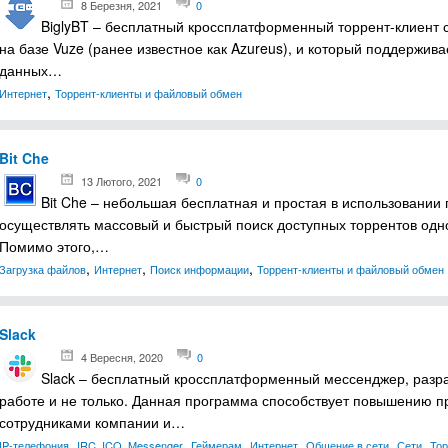
8 Березня, 2021
0
BiglyBT – бесплатный кроссплатформенный торрент-клиент 
на базе Vuze (ранее известное как Azureus), и который поддержи
данных…
,
Интернет
Торрент-клиенты и файловый обмен
Bit Che
13 Лютого, 2021
0
Bit Che – небольшая бесплатная и простая в использовании 
осуществлять массовый и быстрый поиск доступных торрентов одн
Помимо этого,…
,
,
,
Загрузка файлов
Интернет
Поиск информации
Торрент-клиенты и файловый обмен
Slack
4 Вересня, 2020
0
Slack – бесплатный кроссплатформенный мессенджер, разр
работе и не только. Данная программа способствует повышению п
сотрудниками компании и…
,
,
,
,
,
,
IP-телефония
IRC, ICQ, Messenger
Геймерам
Интернет
Общение в сети
Сети
Тор