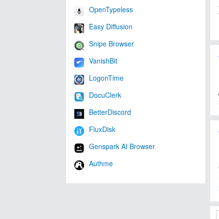
OpenTypeless
Easy Diffusion
Snipe Browser
VanishBit
LogonTime
DocuClerk
BetterDiscord
FluxDisk
Genspark AI Browser
Authme