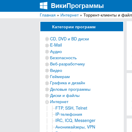
Главная
»
Интернет
» Торрент-клиенты и фай
ВикиПрограммы
Энциклопедия бесплатных компьютерных про
Категории программ
CD, DVD и BD диски
E-Mail
Аудио
Безопасность
Веб-разработчику
Видео
Геймерам
Графика и дизайн
Деловые программы
Диски и файлы
Интернет
FTP, SSH, Telnet
IP-телефония
IRC, ICQ, Messenger
Анонимайзеры, VPN