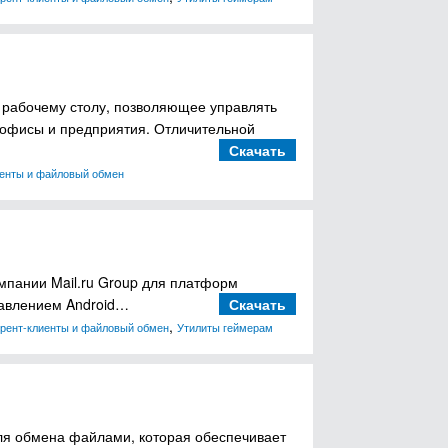
к рабочему столу, позволяющее управлять
 офисы и предприятия. Отличительной
Скачать
иенты и файловый обмен
мпании Mail.ru Group для платформ
правлением Android…
Скачать
,
рент-клиенты и файловый обмен
Утилиты геймерам
ля обмена файлами, которая обеспечивает