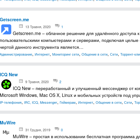
Getscreen.me
13 Травня, 2020
1
Getscreen.me – облачное решение для удалённого доступа 
пользовательскими компьютерами и серверами, подключая целые
чертой данного инструмента является…
,
,
,
,
,
Администрирование
Интернет
Мониторинг сети
Общение в сети
Сети
Торрент-кл
ICQ New
9 Травня, 2020
2
ICQ New – переработанный и улучшенный мессенджер от ко
Microsoft Windows, Mac OS X, Linux и мобильных устройств под у
,
,
,
,
,
,
IP-телефония
IRC, ICQ, Messenger
Геймерам
Интернет
Общение в сети
Сети
Тор
MuWire
31 Грудня, 2019
0
MuWire – простая в использовании бесплатная программа д