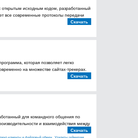
с открытым исходным кодом, разработанный
вает все современные протоколы передачи
Скачать
программа, которая позволяет легко
овременно на множестве сайтах-трекерах.
Скачать
аботанный для командного общения по
роизводительности и взаимодействия между
Скачать
,
рент-клиенты и файловый обмен
Утилиты геймерам