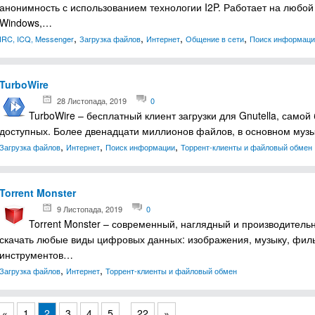
анонимность с использованием технологии I2P. Работает на любой
Windows,…
,
,
,
,
IRC, ICQ, Messenger
Загрузка файлов
Интернет
Общение в сети
Поиск информаци
TurboWire
28 Листопада, 2019
0
TurboWire – бесплатный клиент загрузки для Gnutella, самой
доступных. Более двенадцати миллионов файлов, в основном музы
,
,
,
Загрузка файлов
Интернет
Поиск информации
Торрент-клиенты и файловый обмен
Torrent Monster
9 Листопада, 2019
0
Torrent Monster – современный, наглядный и производитель
скачать любые виды цифровых данных: изображения, музыку, фил
инструментов…
,
,
Загрузка файлов
Интернет
Торрент-клиенты и файловый обмен
«
1
2
3
4
5
...
22
»