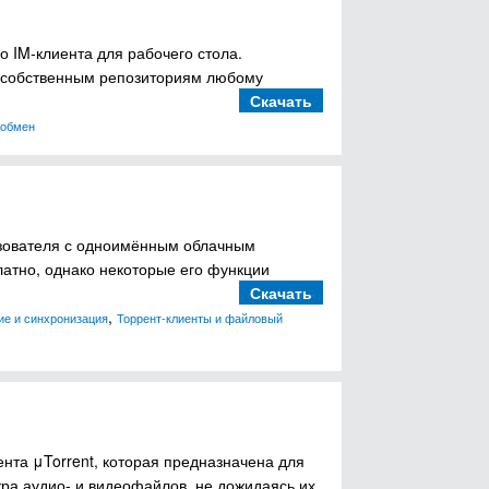
о IM-клиента для рабочего стола.
к собственным репозиториям любому
Скачать
 обмен
льзователя с одноимённым облачным
атно, однако некоторые его функции
Скачать
,
ие и синхронизация
Торрент-клиенты и файловый
ента μTorrent, которая предназначена для
тра аудио- и видеофайлов, не дожидаясь их