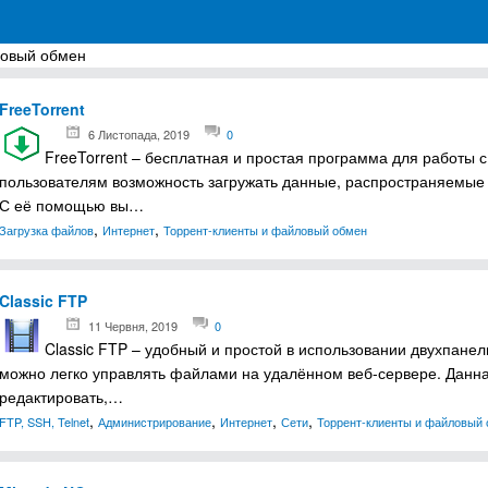
ловый обмен
грамм для Windows
FreeTorrent
6 Листопада, 2019
0
FreeTorrent – бесплатная и простая программа для работы 
пользователям возможность загружать данные, распространяемые 
С её помощью вы…
,
,
Загрузка файлов
Интернет
Торрент-клиенты и файловый обмен
Classic FTP
11 Червня, 2019
0
Classic FTP – удобный и простой в использовании двухпане
можно легко управлять файлами на удалённом веб-сервере. Данн
редактировать,…
,
,
,
,
FTP, SSH, Telnet
Администрирование
Интернет
Сети
Торрент-клиенты и файловый