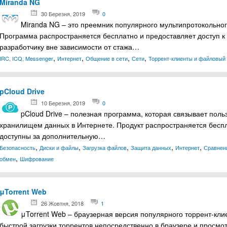
Miranda NG
30 Березня, 2019
0
Miranda NG – это преемник популярного мультипротокольног
Программа распространяется бесплатно и предоставляет доступ 
разработчику вне зависимости от стажа…
,
,
,
,
IRC, ICQ, Messenger
Интернет
Общение в сети
Сети
Торрент-клиенты и файловый
pCloud Drive
10 Березня, 2019
0
pCloud Drive – полезная программа, которая связывает по
хранилищем данных в Интернете. Продукт распространяется беспл
доступны за дополнительную…
,
,
,
,
,
Безопасность
Диски и файлы
Загрузка файлов
Защита данных
Интернет
Сравнен
,
обмен
Шифрование
μTorrent Web
26 Жовтня, 2018
1
μTorrent Web – браузерная версия популярного торрент-кли
быстрой загрузки торрентов непосредственно в браузере и просмо