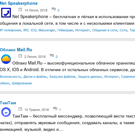
Net Speakerphone
14 Липня, 2018
0
Net Speakerphone – бесплатная и лёгкая в использовании пр
общения в локальной сети, в том числе и с несколькими клиента
,
,
,
,
,
,
IP-телефония
IRC, ICQ, Messenger
Геймерам
Интернет
Общение в сети
Сети
Тор
Облако Mail.Ru
2 Липня, 2018
0
Облако Mail.Ru‭ – ‬высокофункциональное облачное хранили
OS X, iOS и Android.‭ ‬В отличие от остальных облачных сервисов,
,
,
,
,
,
Безопасность
Диски и файлы
Загрузка файлов
Защита данных
Интернет
Сравнен
,
обмен
Шифрование
ТамТам
10 Травня, 2018
1
ТамТам – бесплатный мессенджер, позволяющий вести тексто
чатах), отправлять звуковые сообщения, создавать каналы, а так
анимацией, музыкой, видео и…