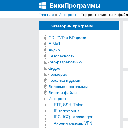
Главная
»
Интернет
» Торрент-клиенты и фай
ВикиПрограммы
Энциклопедия бесплатных компьютерных про
Категории программ
CD, DVD и BD диски
E-Mail
Аудио
Безопасность
Веб-разработчику
Видео
Геймерам
Графика и дизайн
Деловые программы
Диски и файлы
Интернет
FTP, SSH, Telnet
IP-телефония
IRC, ICQ, Messenger
Анонимайзеры, VPN