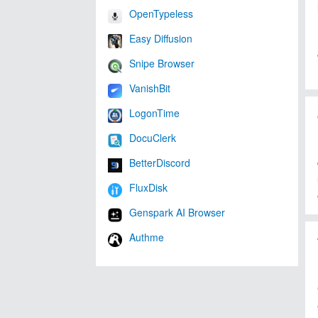
OpenTypeless
Easy Diffusion
Snipe Browser
VanishBit
LogonTime
DocuClerk
BetterDiscord
FluxDisk
Genspark AI Browser
Authme