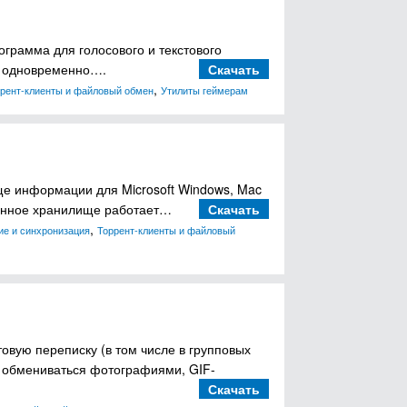
ограмма для голосового и текстового
ми одновременно….
Скачать
,
рент-клиенты и файловый обмен
Утилиты геймерам
ще информации для Microsoft Windows, Mac
 данное хранилище работает…
Скачать
,
ие и синхронизация
Торрент-клиенты и файловый
вую переписку (в том числе в групповых
же обмениваться фотографиями, GIF-
Скачать