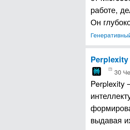
работе, д
Он глубок
Генеративный
Perplexity
30 Че
Perplexit
интеллект
формирова
выдавая и