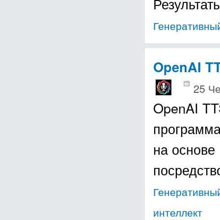
Результат
Генеративный
OpenAI T
25 Че
OpenAI TT
программа
на основе
посредств
Генеративный
интеллект