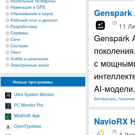
Мобильные телефоны
Навигация и GPS
Genspark 
Образование и наука
Рабочий стол и десктоп
11 Ли
Разработчику
Серверы
Genspark 
Сети
Система
поколения
Текст
Хобби и увлечения
с мощными
Электронные книги
интеллект
Новые программы
AI-модел
Ultra System Monitor
,
Веб-браузеры
Генератив
PC Monitor Pro
Modrinth App
NavioRX H
OpenTypeless
4 Лип