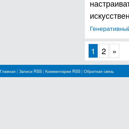
настраива
искусстве
Генеративный
1
2
»
Главная
|
Записи RSS
|
Комментарии RSS
|
Обратная связь