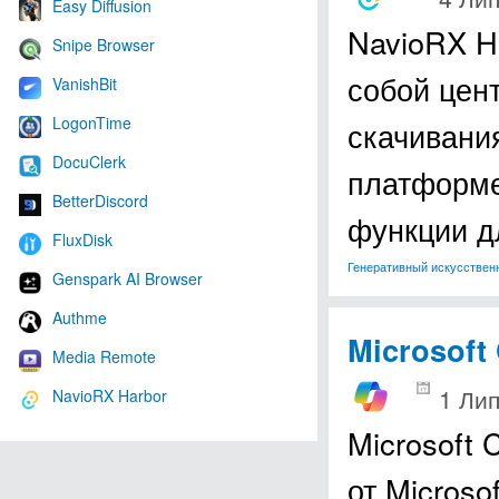
Easy Diffusion
NavioRX H
Snipe Browser
собой цен
VanishBit
LogonTime
скачивани
DocuClerk
платформе
BetterDiscord
функции 
FluxDisk
Генеративный искусствен
Genspark AI Browser
Authme
Microsoft 
Media Remote
1 Лип
NavioRX Harbor
Microsoft 
от Micros