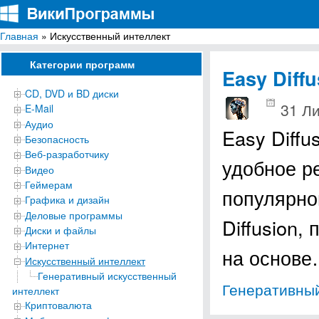
Главная
» Искусственный интеллект
ВикиПрограммы
Энциклопедия бесплатных компьютерных программ для Windows
Категории программ
Easy Diffu
CD, DVD и BD диски
31 Ли
E-Mail
Аудио
Easy Diffu
Безопасность
Веб-разработчику
удобное р
Видео
Геймерам
популярно
Графика и дизайн
Деловые программы
Diffusion,
Диски и файлы
Интернет
на основ
Искусственный интеллект
Генеративный искусственный
Генеративный
интеллект
Криптовалюта