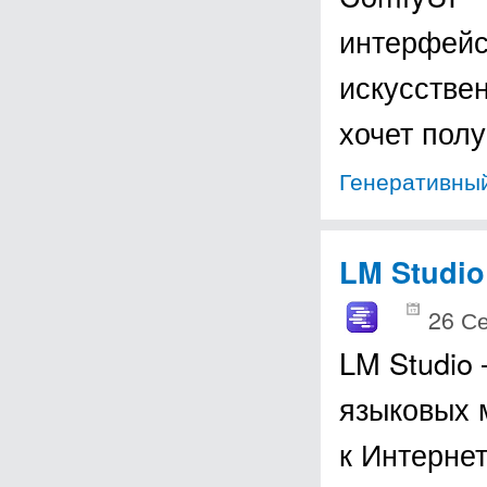
интерфейс
искусствен
хочет пол
Генеративный
LM Studio
26 С
LM Studio
языковых 
к Интернет