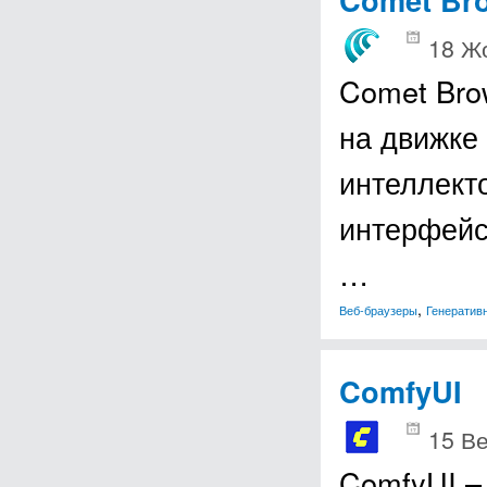
18 Ж
Comet Bro
на движке
интеллекто
интерфейс
…
,
Веб-браузеры
Генератив
ComfyUI
15 В
ComfyUI –