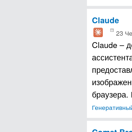
Claude
23 Че
Claude – 
ассистент
предоставл
изображен
браузера.
Генеративный
Comet Br