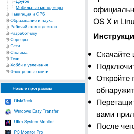
Другое
официальны
Мобильные менеджеры
Навигация и GPS
OS X и Linu
Образование и наука
Рабочий стол и десктоп
Разработчику
Инструкци
Серверы
Сети
Скачайте и
Система
Текст
Подключит
Хобби и увлечения
Электронные книги
Откройте 
обнаружит
Новые программы
Перетащит
DiskGeek
Windows Easy Transfer
вами прил
Ultra System Monitor
После чег
PC Monitor Pro