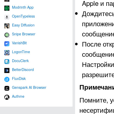
Apple и п
Modrinth App
Дождитесь
OpenTypeless
приложени
Easy Diffusion
сообщение
Snipe Browser
После отк
VanishBit
LogonTime
сообщение
DocuClerk
Настройки
BetterDiscord
разрешите
FluxDisk
Примечан
Genspark AI Browser
Authme
Помните, у
несертифи