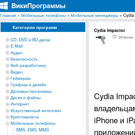
Главная
»
Мобильные телефоны
»
Мобильные менеджеры
» Cydia
ВикиПрограммы
Энциклопедия бесплатных компьютерных программ для Windows
Категории программ
Cydia Impactor
29 Квітня,
CD, DVD и BD диски
E-Mail
Аудио
Безопасность
Веб-разработчику
Видео
Геймерам
Графика и дизайн
Деловые программы
Cydia Impa
Диски и файлы
Интернет
владельцам
Искусственный интеллект
Криптовалюта
iPhone и i
Мобильные телефоны
приложений
SMS, EMS, MMS