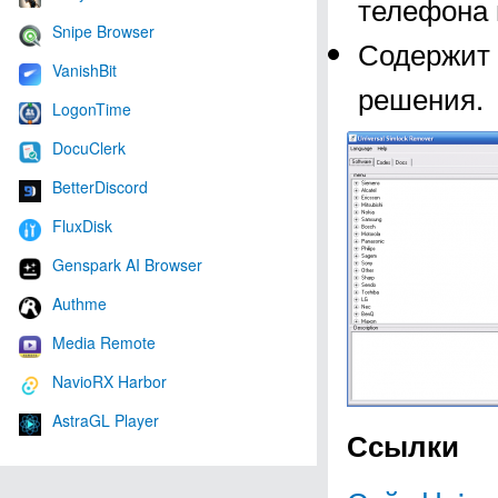
телефона 
Snipe Browser
Содержит 
VanishBit
решения.
LogonTime
DocuClerk
BetterDiscord
FluxDisk
Genspark AI Browser
Authme
Media Remote
NavioRX Harbor
AstraGL Player
Ссылки