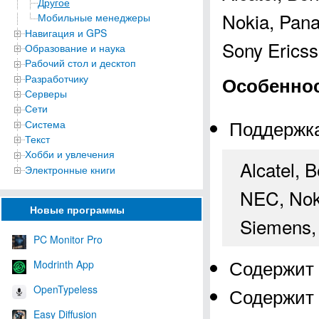
Другое
Nokia, Pana
Мобильные менеджеры
Навигация и GPS
Sony Ericsso
Образование и наука
Рабочий стол и десктоп
Разработчику
Особеннос
Серверы
Сети
Поддержк
Система
Текст
Хобби и увлечения
Alcatel, 
Электронные книги
NEC, Noki
Новые программы
Siemens, 
PC Monitor Pro
Содержит 
Modrinth App
OpenTypeless
Содержит 
Easy Diffusion