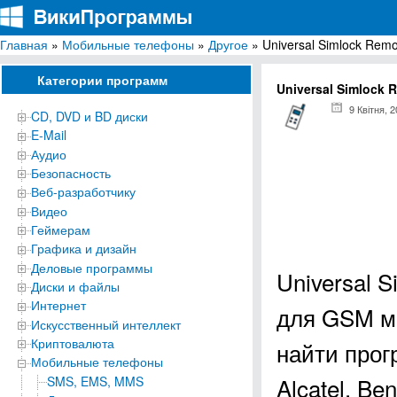
Главная
»
Мобильные телефоны
»
Другое
» Universal Simlock Rem
ВикиПрограммы
Энциклопедия бесплатных компьютерных программ для Windows
Категории программ
Universal Simlock 
9 Квітня, 
CD, DVD и BD диски
E-Mail
Аудио
Безопасность
Веб-разработчику
Видео
Геймерам
Графика и дизайн
Деловые программы
Universal 
Диски и файлы
Интернет
для GSM м
Искусственный интеллект
Криптовалюта
найти прог
Мобильные телефоны
Alcatel, Be
SMS, EMS, MMS