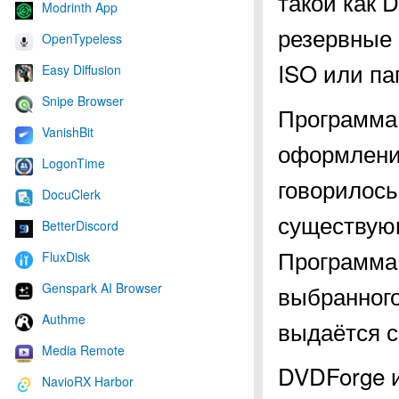
такой как 
Modrinth App
резервные 
OpenTypeless
ISO или па
Easy Diffusion
Snipe Browser
Программа 
VanishBit
оформления
LogonTime
говорилось
DocuClerk
существующ
BetterDiscord
Программа 
FluxDisk
выбранного
Genspark AI Browser
Authme
выдаётся 
Media Remote
DVDForge 
NavioRX Harbor