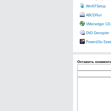
WinNTSetup
ABCDRun
VMenedger C
DVD Decrypter
Power2Go Essen
Оставить коммент