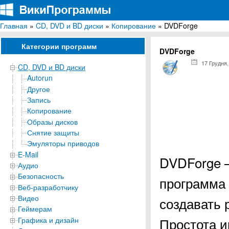
Главная
»
CD, DVD и BD диски
»
Копирование
» DVDForge
ВикиПрограммы
Энциклопедия бесплатных компьютерных программ для Windows
Категории программ
DVDForge
17 Грудня,
CD, DVD и BD диски
Autorun
Другое
Запись
Копирование
Образы дисков
Снятие защиты
Эмуляторы приводов
E-Mail
DVDForge –
Аудио
Безопасность
программа
Веб-разработчику
Видео
создавать 
Геймерам
Простота и
Графика и дизайн