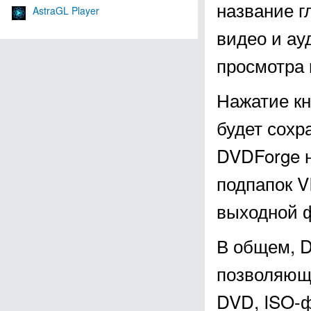
название г
AstraGL Player
видео и ау
просмотра 
Нажатие кн
будет сохр
DVDForge н
подпапок 
выходной ф
В общем, D
позволяющи
DVD, ISO-ф