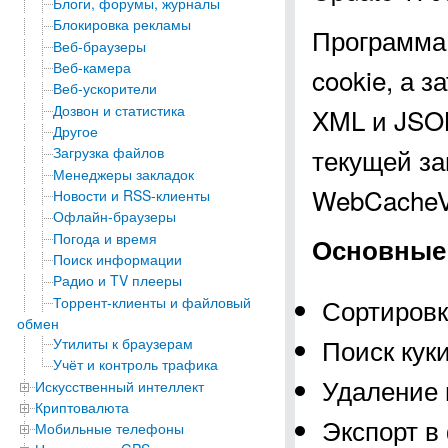
Блоги, форумы, журналы
Блокировка рекламы
Программа 
Веб-браузеры
Веб-камера
cookie, а 
Веб-ускорители
Дозвон и статистика
XML и JSON
Другое
текущей за
Загрузка файлов
Менеджеры закладок
WebCacheV0
Новости и RSS-клиенты
Офлайн-браузеры
Погода и время
Основные 
Поиск информации
Радио и TV плееры
Сортировк
Торрент-клиенты и файловый
обмен
Поиск кук
Утилиты к браузерам
Учёт и контроль трафика
Удаление 
Искусственный интеллект
Криптовалюта
Экспорт в
Мобильные телефоны