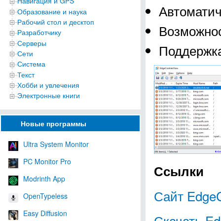
Навигация и GPS
Автоматич
Образование и наука
Рабочий стол и десктоп
Возможнос
Разработчику
Серверы
Поддержка
Сети
Система
Текст
Хобби и увлечения
Электронные книги
Новые программы
Ultra System Monitor
PC Monitor Pro
Ссылки
Modrinth App
Сайт Edge
OpenTypeless
Easy Diffusion
Скачать Ed