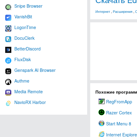
Snipe Browser
Интернет
,
Расширения
,
VanishBit
LogonTime
DocuClerk
BetterDiscord
FluxDisk
Genspark AI Browser
Authme
Media Remote
Похожие програм
RegFromApp
NavioRX Harbor
Razer Cortex
Start Menu 8
Internet Explore