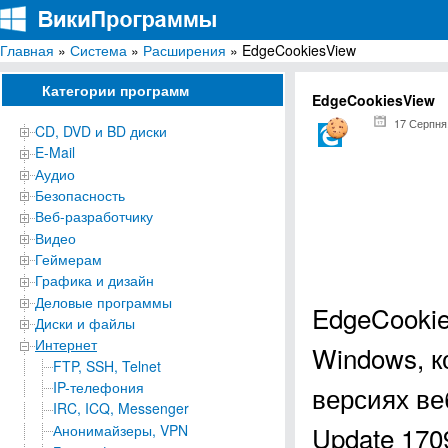
Главная
»
Система
»
Расширения
» EdgeCookiesView
ВикиПрограммы
Энциклопедия бесплатных компьютерных программ для Windows
Категории программ
EdgeCookiesView
17 Серпня
CD, DVD и BD диски
E-Mail
Аудио
Безопасность
Веб-разработчику
Видео
Геймерам
Графика и дизайн
Деловые программы
EdgeCookie
Диски и файлы
Интернет
Windows, к
FTP, SSH, Telnet
IP-телефония
версиях веб
IRC, ICQ, Messenger
Update 170
Анонимайзеры, VPN