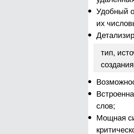
Удобный о
их числов
Детализир
тип, ист
создания
Возможнос
Встроенна
слов;
Мощная си
критическ