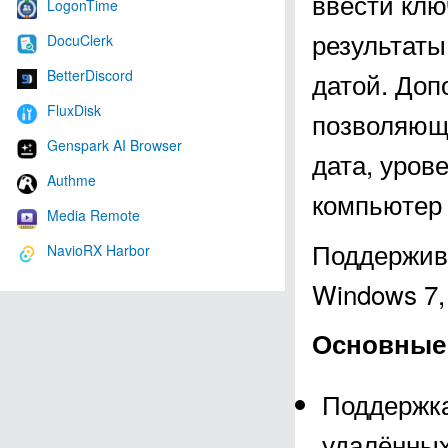
ввести клю
LogonTime
результаты
DocuClerk
BetterDiscord
датой. Доп
FluxDisk
позволяюща
Genspark AI Browser
дата, уров
Authme
компьютер 
Media Remote
Поддержива
NavioRX Harbor
Windows 7, 
Основные 
Поддержка
удалённых