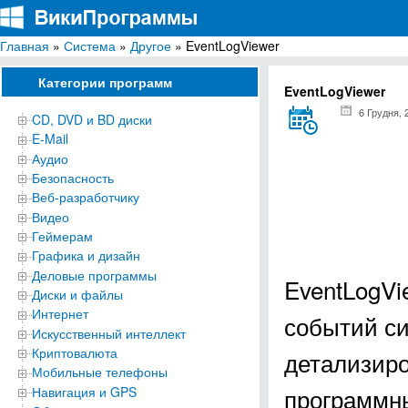
Главная
»
Система
»
Другое
» EventLogViewer
ВикиПрограммы
Энциклопедия бесплатных компьютерных программ для Windows
Категории программ
EventLogViewer
6 Грудня, 
CD, DVD и BD диски
E-Mail
Аудио
Безопасность
Веб-разработчику
Видео
Геймерам
Графика и дизайн
Деловые программы
EventLogVi
Диски и файлы
Интернет
событий с
Искусственный интеллект
Криптовалюта
детализир
Мобильные телефоны
программны
Навигация и GPS