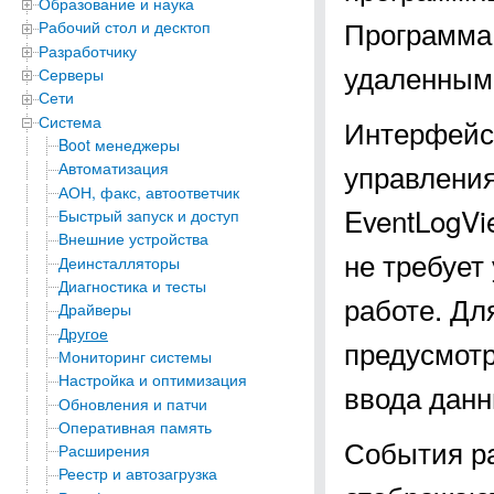
Образование и наука
Программа 
Рабочий стол и десктоп
Разработчику
удаленным
Серверы
Сети
Система
Интерфейс
Boot менеджеры
управления
Автоматизация
АОН, факс, автоответчик
EventLogVi
Быстрый запуск и доступ
Внешние устройства
не требует
Деинсталляторы
Диагностика и тесты
работе. Дл
Драйверы
Другое
предусмот
Мониторинг системы
Настройка и оптимизация
ввода данн
Обновления и патчи
Оперативная память
События ра
Расширения
Реестр и автозагрузка