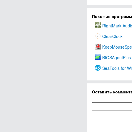
Похожие програм
RightMark Audi
ClearClock
KeepMouseSp
BIOSAgentPlus
SeaTools for W
Оставить коммент