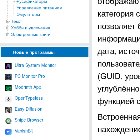
отображают
Русификаторы
Управление питанием
категория 
Эмуляторы
Текст
позволяет 
Хобби и увлечения
Электронные книги
информация
дата, исто
Новые программы
пользовате
Ultra System Monitor
(GUID, уро
PC Monitor Pro
углублённо
Modrinth App
OpenTypeless
функцией с
Easy Diffusion
Встроенная
Snipe Browser
нахождение
VanishBit