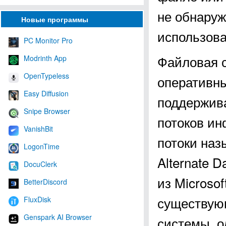
не обнаруж
Новые программы
использова
PC Monitor Pro
Файловая 
Modrinth App
OpenTypeless
оперативны
Easy Diffusion
поддержива
Snipe Browser
потоков ин
VanishBit
потоки наз
LogonTime
Alternate 
DocuClerk
из Microso
BetterDiscord
существую
FluxDisk
Genspark AI Browser
системы, о