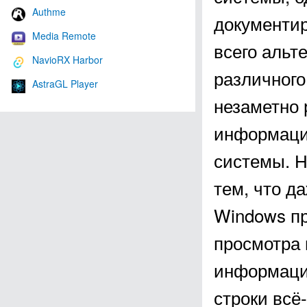
Authme
документир
Media Remote
всего альт
NavioRX Harbor
различного
AstraGL Player
незаметно
информацию
системы. 
тем, что д
Windows пр
просмотра
информации
строки всё