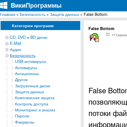
Главная
»
Безопасность
»
Защита данных
» False Bottom
ВикиПрограммы
Энциклопедия бесплатных компьютерных программ для Windows
Категории программ
False Bottom
17 Серпня
CD, DVD и BD диски
E-Mail
Аудио
Безопасность
USB-антивирусы
Антивирусы
Антишпионы
Другое
Загрузочные диски
False Bott
Защита данных
Комплексная защита
позволяющ
Контроль доступа
Мониторинг и анализ
потоки фа
Пароли
информаци
Фаерволы