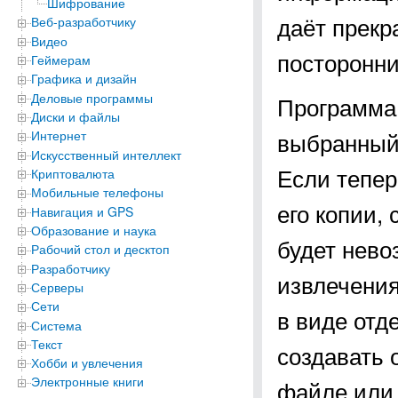
Шифрование
даёт прекр
Веб-разработчику
Видео
посторонни
Геймерам
Графика и дизайн
Деловые программы
Программа 
Диски и файлы
выбранный 
Интернет
Искусственный интеллект
Если тепер
Криптовалюта
Мобильные телефоны
его копии,
Навигация и GPS
Образование и наука
будет нево
Рабочий стол и десктоп
Разработчику
извлечения
Серверы
Сети
в виде отд
Система
Текст
создавать 
Хобби и увлечения
Электронные книги
файле или 