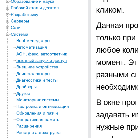
Образование и наука
кликом.
Рабочий стол и десктоп
Разработчику
Серверы
Данная про
Сети
Система
только при
Boot менеджеры
любое коли
Автоматизация
АОН, факс, автоответчик
момент. Эт
Быстрый запуск и доступ
Внешние устройства
разными с
Деинсталляторы
Диагностика и тесты
необходимо
Драйверы
Другое
В окне про
Мониторинг системы
Настройка и оптимизация
задавать и
Обновления и патчи
Оперативная память
нужные при
Расширения
Реестр и автозагрузка