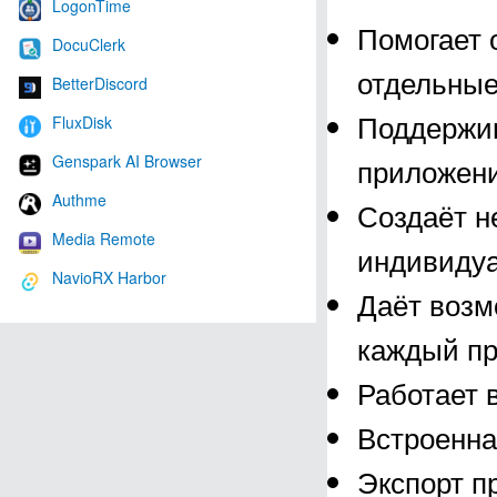
LogonTime
Помогает 
DocuClerk
отдельные
BetterDiscord
Поддержив
FluxDisk
Genspark AI Browser
приложени
Authme
Создаёт н
Media Remote
индивиду
NavioRX Harbor
Даёт возм
каждый п
Работает 
Встроенна
Экспорт п