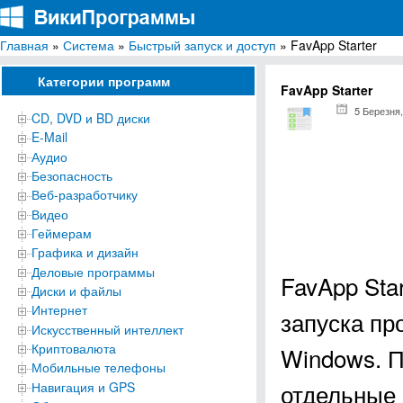
Главная
»
Система
»
Быстрый запуск и доступ
» FavApp Starter
ВикиПрограммы
Энциклопедия бесплатных компьютерных программ для Windows
Категории программ
FavApp Starter
5 Березня,
CD, DVD и BD диски
E-Mail
Аудио
Безопасность
Веб-разработчику
Видео
Геймерам
Графика и дизайн
Деловые программы
FavApp Sta
Диски и файлы
Интернет
запуска пр
Искусственный интеллект
Криптовалюта
Windows. П
Мобильные телефоны
отдельные 
Навигация и GPS