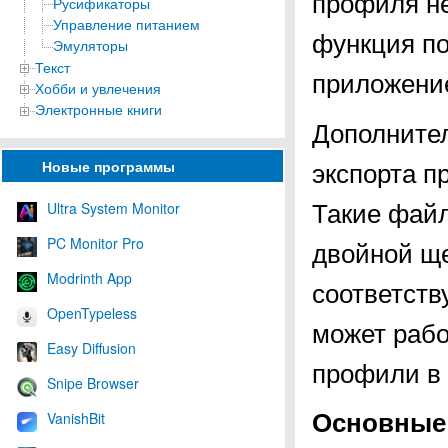
профиля не
Русификаторы
Управление питанием
функция по
Эмуляторы
Текст
приложение
Хобби и увлечения
Электронные книги
Дополните
экспорта п
Новые программы
Такие файл
Ultra System Monitor
PC Monitor Pro
двойной ще
Modrinth App
соответств
OpenTypeless
может рабо
Easy Diffusion
профили в 
Snipe Browser
Основные 
VanishBit