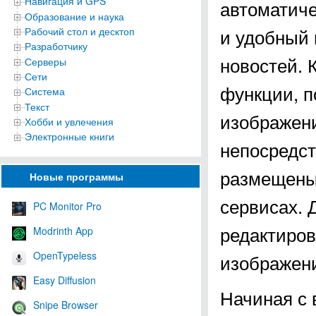
Навигация и GPS
автоматиче
Образование и наука
и удобный 
Рабочий стол и десктоп
Разработчику
новостей. 
Серверы
Сети
функции, п
Система
Текст
изображени
Хобби и увлечения
Электронные книги
непосредст
размещены 
Новые программы
сервисах. 
PC Monitor Pro
редактиров
Modrinth App
OpenTypeless
изображени
Easy Diffusion
Начиная с 
Snipe Browser