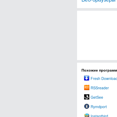
Похожие програм
Fresh Downloa
RSSreader
GetSee
Rymdport
Instantbird