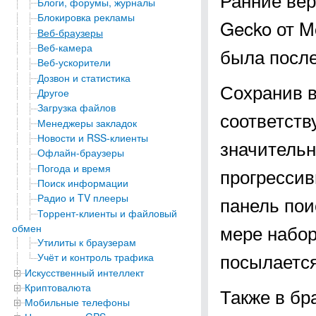
Блоги, форумы, журналы
Блокировка рекламы
Gecko от Mo
Веб-браузеры
Веб-камера
была после
Веб-ускорители
Дозвон и статистика
Сохранив в
Другое
Загрузка файлов
соответств
Менеджеры закладок
Новости и RSS-клиенты
значитель
Офлайн-браузеры
Погода и время
прогрессив
Поиск информации
Радио и TV плееры
панель пои
Торрент-клиенты и файловый
мере набор
обмен
Утилиты к браузерам
посылается
Учёт и контроль трафика
Искусственный интеллект
Криптовалюта
Также в бр
Мобильные телефоны