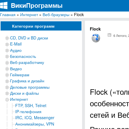
Главная
»
Интернет
»
Веб-браузеры
» Flock
ВикиПрограммы
Энциклопедия бесплатных компьютерных программ для Windows
Категории программ
Flock
6 Лютого, 
CD, DVD и BD диски
E-Mail
Аудио
Безопасность
Веб-разработчику
Видео
Геймерам
Графика и дизайн
Деловые программы
Flock («то
Диски и файлы
Интернет
особенност
FTP, SSH, Telnet
IP-телефония
сетей и Ве
IRC, ICQ, Messenger
Анонимайзеры, VPN
Ранние вер