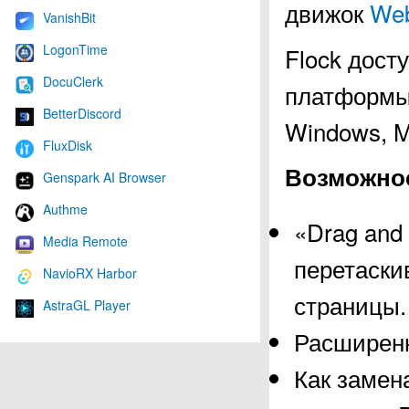
движок
Web
VanishBit
LogonTime
Flock дост
DocuClerk
платформы 
BetterDiscord
Windows, M
FluxDisk
Возможнос
Genspark AI Browser
Authme
«Drag and
Media Remote
перетаски
NavioRX Harbor
страницы.
AstraGL Player
Расширенн
Как замен