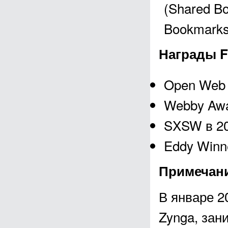
(Shared B
Bookmarks
Награды F
Open Web 
Webby Awa
SXSW в 20
Eddy Winne
Примечан
В январе 2
Zynga, за