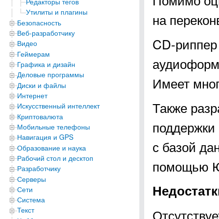
Редакторы тегов
Утилиты и плагины
на перекон
Безопасность
Веб-разработчику
CD-риппер 
Видео
Геймерам
аудиоформ
Графика и дизайн
Деловые программы
Имеет мно
Диски и файлы
Интернет
Также разр
Искусственный интеллект
Криптовалюта
поддержки 
Мобильные телефоны
Навигация и GPS
с базой да
Образование и наука
Рабочий стол и десктоп
помощью Ю
Разработчику
Серверы
Недостатки
Сети
Система
Текст
Отсутствуе