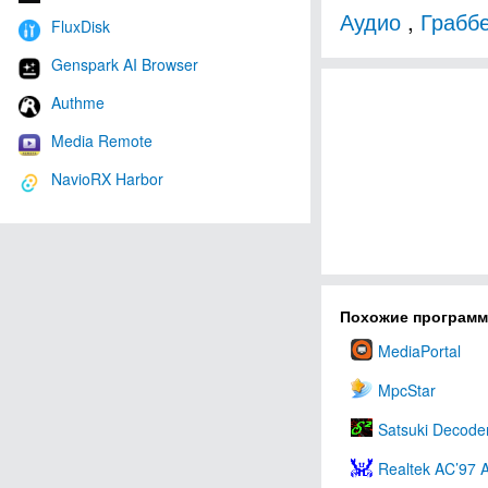
Аудио
,
Грабб
FluxDisk
Genspark AI Browser
Authme
Media Remote
NavioRX Harbor
Похожие програм
MediaPortal
MpcStar
Satsuki Decode
Realtek AC’97 A