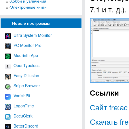
Хобби и увлечения
7.1 и т. д.).
Электронные книги
Новые программы
Ultra System Monitor
PC Monitor Pro
Modrinth App
OpenTypeless
Easy Diffusion
Snipe Browser
Ссылки
VanishBit
Сайт fre:ac
LogonTime
DocuClerk
Скачать fre
BetterDiscord