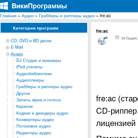
Главная
»
Аудио
»
Грабберы и рипперы аудио
» fre:ac
ВикиПрограммы
Энциклопедия бесплатных компьютерных программ для Windows
Категории программ
fre:ac
24 Грудня,
CD, DVD и BD диски
E-Mail
Аудио
DJ Студии и микшеры
iPod утилиты
Аудиобиблиотеки
Аудиоплееры
Грабберы и рипперы аудио
Другое
fre:ac (ст
Запись звука и голоса
Караоке
CD-риппер 
Кодеки и декодеры аудио
Конвертеры аудио
лицензией 
Потоковое аудио
Редакторы аудио
Помимо оци