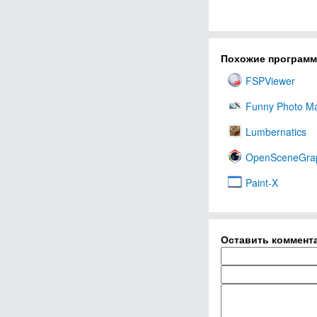
Похожие програм
FSPViewer
Funny Photo M
Lumbernatics
OpenSceneGra
Paint-X
Оставить коммент