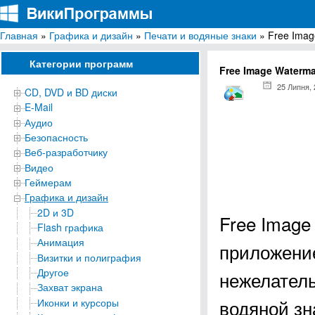
Главная
»
Графика и дизайн
»
Печати и водяные знаки
» Free Imag
ВикиПрограммы
Энциклопедия бесплатных компьютерных программ для Windows
Категории программ
Free Image Waterma
25 Липня,
CD, DVD и BD диски
E-Mail
Аудио
Безопасность
Веб-разработчику
Видео
Геймерам
Графика и дизайн
2D и 3D
Free Image
Flash графика
Анимация
приложение
Визитки и полиграфия
Другое
нежелатель
Захват экрана
водяной зн
Иконки и курсоры