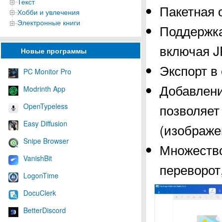
Текст
Пакетная 
Хобби и увлечения
Электронные книги
Поддержка
включая J
Новые программы
Экспорт в
PC Monitor Pro
Добавлени
Modrinth App
позволяет
OpenTypeless
Easy Diffusion
(изображе
Snipe Browser
Множество
VanishBit
переворот,
LogonTime
DocuClerk
BetterDiscord