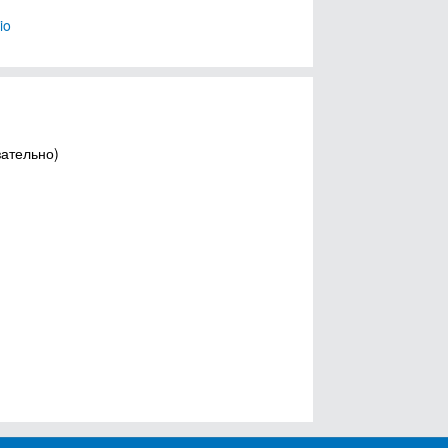
io
зательно)