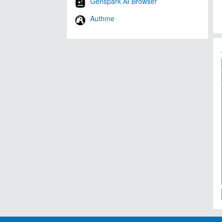
Genspark AI Browser
Authme