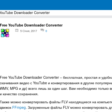
YouTube Downloader Converter
грамм для Windows
Free YouTube Downloader Converter
5 Січня, 2017
0
Free YouTube Downloader Converter – бесплатная, простая и удо
скачивания видео с YouTube и конвертирования в другие популяр
WMV, MPG и др) всего лишь за один шаг. Вам необходимо только в
и качество сохранения.
Также можно конвертировать файлы FLV находящиеся на компьюте
движок
FFmpeg
. Загруженные файлы FLV можно конвертировать для