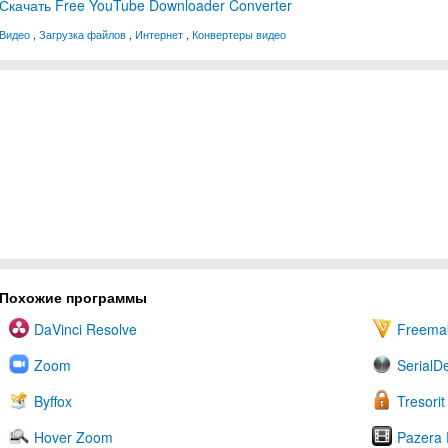
Скачать Free YouTube Downloader Converter
Видео
,
Загрузка файлов
,
Интернет
,
Конвертеры видео
Похожие программы
DaVinci Resolve
Freemak
Zoom
SerialDe
Byffox
Tresorit
Hover Zoom
Pazera 