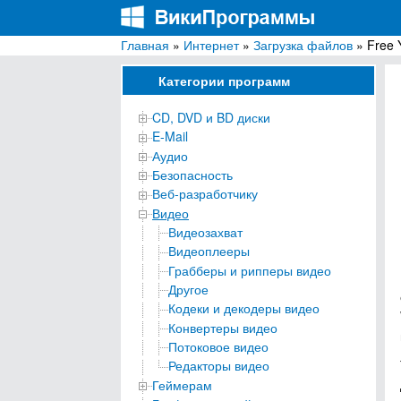
Главная
»
Интернет
»
Загрузка файлов
» Free 
ВикиПрограммы
Энциклопедия бесплатных компьютерных про
Категории программ
CD, DVD и BD диски
E-Mail
Аудио
Безопасность
Веб-разработчику
Видео
Видеозахват
Видеоплееры
Грабберы и рипперы видео
Другое
Кодеки и декодеры видео
Конвертеры видео
Потоковое видео
Редакторы видео
Геймерам