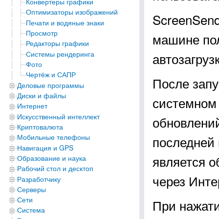
Конвертеры графики
Оптимизаторы изображений
ScreenSend
Печати и водяные знаки
Просмотр
машине пол
Редакторы графики
Системы рендеринга
автозагрузк
Фото
Чертёж и САПР
После запу
Деловые программы
Диски и файлы
системном 
Интернет
Искусственный интеллект
обновлений
Криптовалюта
Мобильные телефоны
последней 
Навигация и GPS
является о
Образование и наука
Рабочий стол и десктоп
через Инте
Разработчику
Серверы
Сети
При нажати
Система