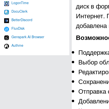
LogonTime
диск в фор
DocuClerk
Интернет. 
BetterDiscord
добавлена 
FluxDisk
Возможнос
Genspark AI Browser
Authme
Поддержка
Выбор обл
Редактиро
Сохранени
Отправка 
Добавлени