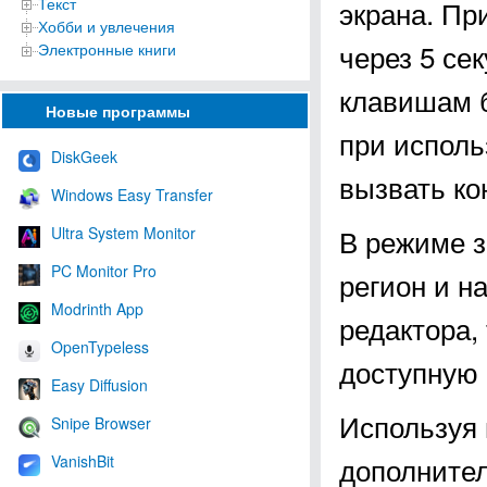
Текст
экрана. Пр
Хобби и увлечения
через 5 сек
Электронные книги
клавишам б
Новые программы
при исполь
DiskGeek
вызвать ко
Windows Easy Transfer
В режиме з
Ultra System Monitor
PC Monitor Pro
регион и н
Modrinth App
редактора,
OpenTypeless
доступную 
Easy Diffusion
Используя 
Snipe Browser
дополнител
VanishBit