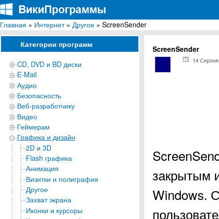
Главная
»
Интернет
»
Другое
» ScreenSender
ВикиПрограммы
Энциклопедия бесплатных компьютерных программ для Windows
Категории программ
ScreenSender
14 Серпня
CD, DVD и BD диски
E-Mail
Аудио
Безопасность
Веб-разработчику
Видео
Геймерам
Графика и дизайн
2D и 3D
ScreenSend
Flash графика
Анимация
закрытым и
Визитки и полиграфия
Другое
Windows. С
Захват экрана
пользовате
Иконки и курсоры