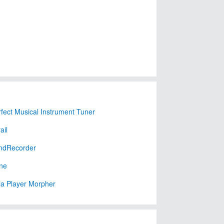
rfect Musical Instrument Tuner
ail
ndRecorder
ne
a Player Morpher