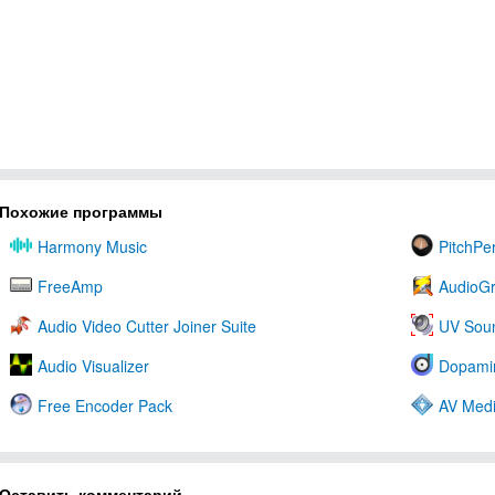
Похожие программы
Harmony Music
PitchPe
FreeAmp
AudioGr
Audio Video Cutter Joiner Suite
UV Sou
Audio Visualizer
Dopami
Free Encoder Pack
AV Medi
Оставить комментарий