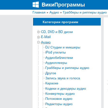
Главная
»
Аудио
»
Грабберы и рипперы аудио
ВикиПрограммы
Энциклопедия бесплатных компьютерных про
Категории программ
CD, DVD и BD диски
E-Mail
Аудио
DJ Студии и микшеры
iPod утилиты
Аудиобиблиотеки
Аудиоплееры
Грабберы и рипперы аудио
Другое
Запись звука и голоса
Караоке
Кодеки и декодеры аудио
Конвертеры аудио
Потоковое аудио
Редакторы аудио