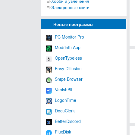
Хобби и увлечения
Электронные книги
Новые программы
PC Monitor Pro
Modrinth App
OpenTypeless
Easy Diffusion
Snipe Browser
VanishBit
LogonTime
DocuClerk
BetterDiscord
FluxDisk