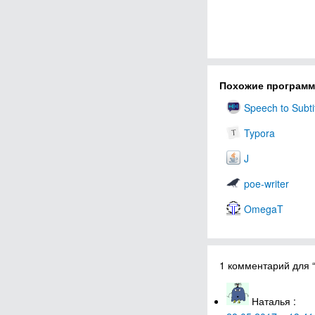
Похожие програм
Speech to Subti
Typora
J
poe-writer
OmegaT
1 комментарий для 
Наталья
: