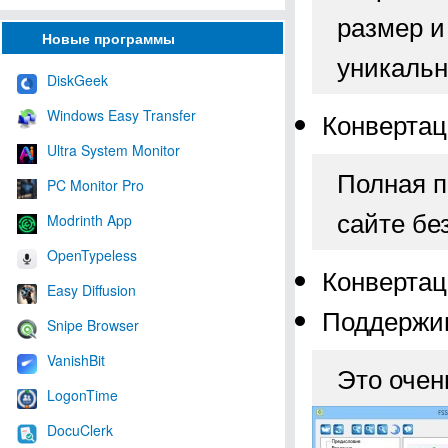
размер и
Новые программы
уникальн
DiskGeek
Windows Easy Transfer
Конвертац
Ultra System Monitor
Полная п
PC Monitor Pro
сайте бе
Modrinth App
OpenTypeless
Конвертац
Easy Diffusion
Поддержив
Snipe Browser
VanishBit
Это очен
LogonTime
DocuClerk