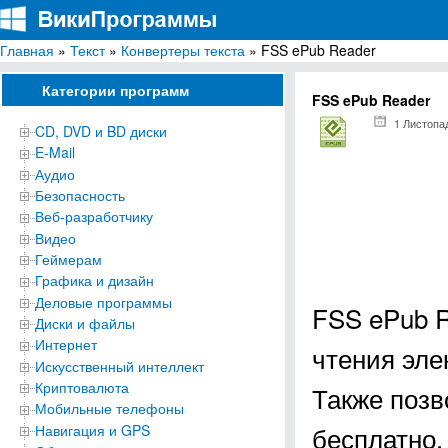
Главная
»
Текст
»
Конвертеры текста
» FSS ePub Reader
ВикиПрограммы
Энциклопедия бесплатных компьютерных программ для Windows
Категории программ
FSS ePub Reader
1 Листопа
CD, DVD и BD диски
E-Mail
Аудио
Безопасность
Веб-разработчику
Видео
Геймерам
Графика и дизайн
Деловые программы
FSS ePub R
Диски и файлы
Интернет
чтения эле
Искусственный интеллект
Криптовалюта
Также позв
Мобильные телефоны
бесплатно.
Навигация и GPS