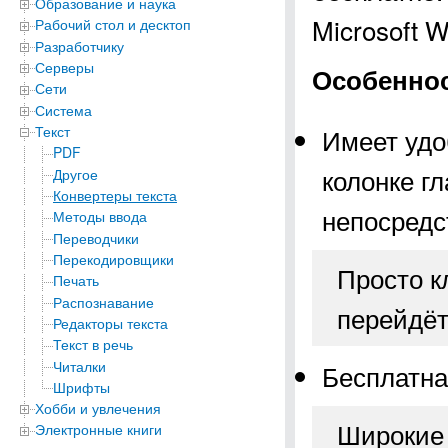
Образование и наука
Microsoft Wi
Рабочий стол и десктоп
Разработчику
Серверы
Особеннос
Сети
Система
Текст
Имеет удо
PDF
колонке гл
Другое
Конвертеры текста
непосредс
Методы ввода
Переводчики
Перекодировщики
Просто к
Печать
Распознавание
перейдёт
Редакторы текста
Текст в речь
Читалки
Бесплатна
Шрифты
Хобби и увлечения
Широкие 
Электронные книги