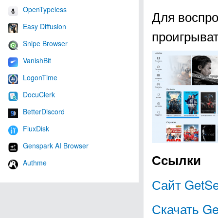
OpenTypeless
Для воспр
Easy Diffusion
проигрыва
Snipe Browser
VanishBit
LogonTime
DocuClerk
BetterDiscord
FluxDisk
Genspark AI Browser
Ссылки
Authme
Сайт GetS
Скачать Ge