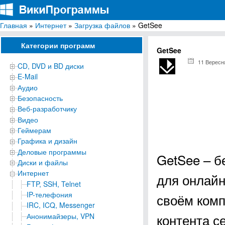
Главная
»
Интернет
»
Загрузка файлов
» GetSee
ВикиПрограммы
Энциклопедия бесплатных компьютерных программ для Windows
Категории программ
GetSee
11 Вересн
CD, DVD и BD диски
E-Mail
Аудио
Безопасность
Веб-разработчику
Видео
Геймерам
Графика и дизайн
Деловые программы
GetSee – б
Диски и файлы
Интернет
для онлай
FTP, SSH, Telnet
IP-телефония
своём комп
IRC, ICQ, Messenger
контента с
Анонимайзеры, VPN