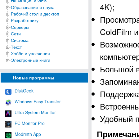
Навигация и GPS
4K);
Образование и наука
Рабочий стол и десктоп
Просмотра
Разработчику
Серверы
ColdFilm и
Сети
Система
Возможнос
Текст
Хобби и увлечения
компьютер
Электронные книги
Большой в
Новые программы
Запоминан
DiskGeek
Поддержк
Windows Easy Transfer
Встроенны
Ultra System Monitor
Удобный п
PC Monitor Pro
Примечан
Modrinth App