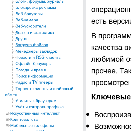
Блоги, форумы, журналы
операционн
Блокировка рекламы
Веб-браузеры
есть верси
Веб-камера
Веб-ускорители
Дозвон и статистика
В программ
Другое
качества в
Загрузка файлов
Менеджеры закладок
любимой озв
Новости и RSS-клиенты
Офлайн-браузеры
прочее. Та
Погода и время
Поиск информации
просмотре
Радио и TV плееры
Торрент-клиенты и файловый
Ключевые
обмен
Утилиты к браузерам
Учёт и контроль трафика
Воспроизв
Искусственный интеллект
Криптовалюта
Возможнос
Мобильные телефоны