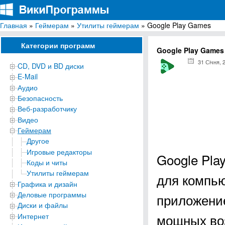
Главная
»
Геймерам
»
Утилиты геймерам
» Google Play Games
ВикиПрограммы
Энциклопедия бесплатных компьютерных программ для Windows
Категории программ
Google Play Games
31 Січня, 
CD, DVD и BD диски
E-Mail
Аудио
Безопасность
Веб-разработчику
Видео
Геймерам
Другое
Игровые редакторы
Google Pla
Коды и читы
Утилиты геймерам
для компью
Графика и дизайн
Деловые программы
приложение
Диски и файлы
мощных во
Интернет