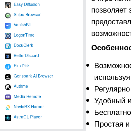
Easy Diffusion
позволяет 
Snipe Browser
предоставл
VanishBit
возможност
LogonTime
Особеннос
DocuClerk
BetterDiscord
Возможнос
FluxDisk
используя
Genspark AI Browser
Регулярно
Authme
Media Remote
Удобный и
NavioRX Harbor
Бесплатно
AstraGL Player
Простая и