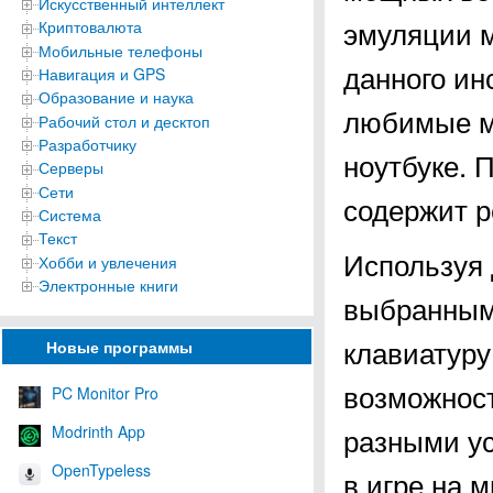
Искусственный интеллект
эмуляции 
Криптовалюта
Мобильные телефоны
данного ин
Навигация и GPS
Образование и наука
любимые м
Рабочий стол и десктоп
Разработчику
ноутбуке. 
Серверы
Сети
содержит 
Система
Текст
Используя 
Хобби и увлечения
Электронные книги
выбранными
клавиатуру
Новые программы
возможност
PC Monitor Pro
разными ус
Modrinth App
OpenTypeless
в игре на 