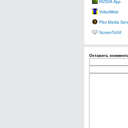
NVIDIA App
VideoMeld
Plex Media Ser
ScreenToGif
Оставить коммент