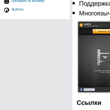
Genspark AI Browser
Поддержка
Authme
Многоязыч
Ссылки