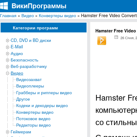
Главная
»
Видео
»
Конвертеры видео
» Hamster Free Video Convert
ВикиПрограммы
Энциклопедия бесплатных компьютерных программ для Windows
Категории программ
Hamster Free Video
26 Січня, 
CD, DVD и BD диски
E-Mail
Аудио
Безопасность
Веб-разработчику
Видео
Видеозахват
Видеоплееры
Грабберы и рипперы видео
Hamster Fr
Другое
Кодеки и декодеры видео
компьютерн
Конвертеры видео
Потоковое видео
со стильны
Редакторы видео
Геймерам
С помощью