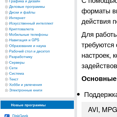
Графика и дизайн
Деловые программы
форматы ви
Диски и файлы
Интернет
действия 
Искусственный интеллект
Криптовалюта
Для работы
Мобильные телефоны
Навигация и GPS
требуются 
Образование и наука
Рабочий стол и десктоп
настроек, 
Разработчику
Серверы
задействов
Сети
Система
Основные 
Текст
Хобби и увлечения
Электронные книги
Поддержка
Новые программы
AVI, MPG
DiskGeek