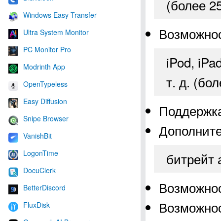
(более 2
Windows Easy Transfer
Возможнос
Ultra System Monitor
PC Monitor Pro
iPod, iPa
Modrinth App
т. д. (бо
OpenTypeless
Easy Diffusion
Поддержка
Snipe Browser
Дополните
VanishBit
LogonTime
битрейт 
DocuClerk
Возможнос
BetterDiscord
Возможнос
FluxDisk