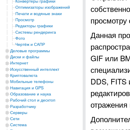
Конвертеры графики
собственно
Оптимизаторы изображений
Печати и водяные знаки
просмотру 
Просмотр
Редакторы графики
Системы рендеринга
Данная про
Фото
распростра
Чертёж и САПР
Деловые программы
GIF или BM
Диски и файлы
Интернет
специализ
Искусственный интеллект
Криптовалюта
DDS, FITS 
Мобильные телефоны
Навигация и GPS
редактиров
Образование и наука
Рабочий стол и десктоп
отражения 
Разработчику
Серверы
Дополнител
Сети
Система