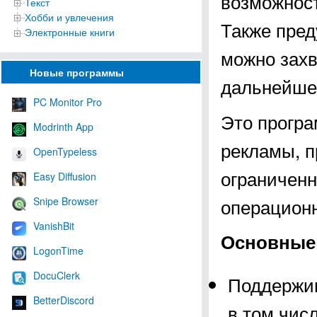
возможност
Текст
Хобби и увлечения
Также пред
Электронные книги
можно захв
Новые программы
дальнейшег
PC Monitor Pro
Это програ
Modrinth App
рекламы, п
OpenTypeless
ограниченн
Easy Diffusion
операционны
Snipe Browser
VanishBit
Основные 
LogonTime
DocuClerk
Поддержив
BetterDiscord
в том чис