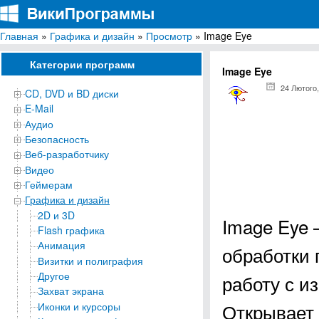
Главная
»
Графика и дизайн
»
Просмотр
» Image Eye
ВикиПрограммы
Энциклопедия бесплатных компьютерных программ для Windows
Категории программ
Image Eye
24 Лютого,
CD, DVD и BD диски
E-Mail
Аудио
Безопасность
Веб-разработчику
Видео
Геймерам
Графика и дизайн
2D и 3D
Image Eye 
Flash графика
Анимация
обработки 
Визитки и полиграфия
Другое
работу с и
Захват экрана
Открывает
Иконки и курсоры