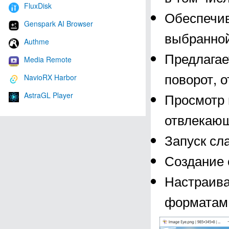
FluxDisk
Обеспечив
Genspark AI Browser
выбранной
Authme
Предлагае
Media Remote
поворот, 
NavioRX Harbor
Просмотр 
AstraGL Player
отвлекающ
Запуск сл
Создание 
Настраива
форматам