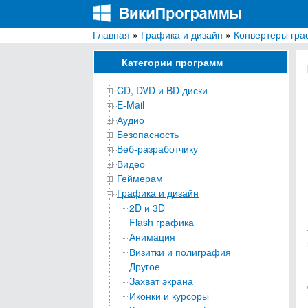
Главная
»
Графика и дизайн
»
Конвертеры гра
ВикиПрограммы
Энциклопедия бесплатных компьютерных про
Категории программ
CD, DVD и BD диски
E-Mail
Аудио
Безопасность
Веб-разработчику
Видео
Геймерам
Графика и дизайн
2D и 3D
Flash графика
Анимация
Визитки и полиграфия
Другое
Захват экрана
Иконки и курсоры