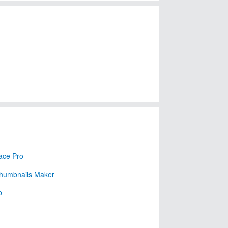
ace Pro
humbnails Maker
p