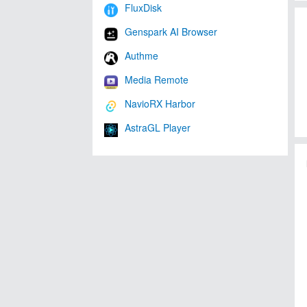
FluxDisk
Genspark AI Browser
Authme
Media Remote
NavioRX Harbor
AstraGL Player