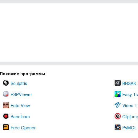
Похожие программы
Sculptris
BBSAK
FSPViewer
Easy Tr
Foto View
Video T
Bandicam
Clipjum
Free Opener
PyMOL