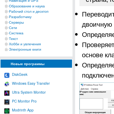
Навигация и GPS
Образование и наука
Рабочий стол и десктоп
Переводит
Разработчику
двоичную 
Серверы
Сети
Определяе
Система
Текст
Проверяет
Хобби и увлечения
Электронные книги
основе кл
Определяе
Новые программы
подключен
DiskGeek
Windows Easy Transfer
Ultra System Monitor
PC Monitor Pro
Modrinth App