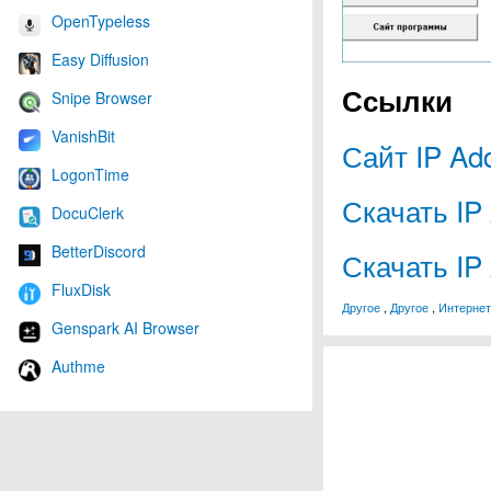
OpenTypeless
Easy Diffusion
Ссылки
Snipe Browser
VanishBit
Сайт IP Ad
LogonTime
Скачать IP
DocuClerk
BetterDiscord
Скачать IP 
FluxDisk
Другое
,
Другое
,
Интернет
Genspark AI Browser
Authme