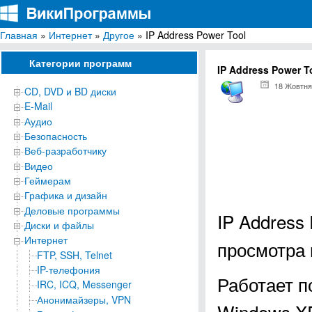
Главная
»
Интернет
»
Другое
» IP Address Power Tool
ВикиПрограммы
Энциклопедия бесплатных компьютерных программ для Windows
Категории программ
IP Address Power T
18 Жовтня
CD, DVD и BD диски
E-Mail
Аудио
Безопасность
Веб-разработчику
Видео
Геймерам
Графика и дизайн
Деловые программы
IP Address
Диски и файлы
Интернет
просмотра 
FTP, SSH, Telnet
IP-телефония
Работает п
IRC, ICQ, Messenger
Анонимайзеры, VPN
Windows XP, 