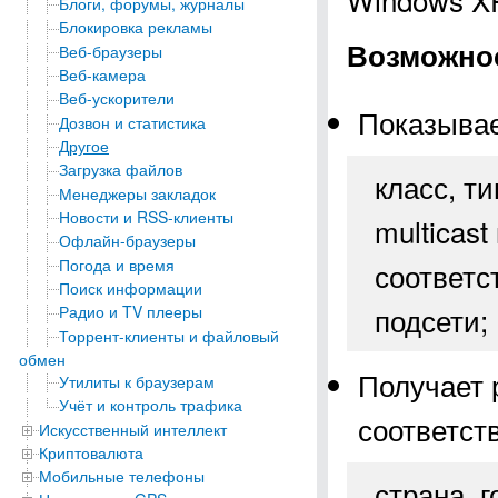
Блоги, форумы, журналы
Блокировка рекламы
Возможнос
Веб-браузеры
Веб-камера
Веб-ускорители
Показывае
Дозвон и статистика
Другое
Загрузка файлов
класс, т
Менеджеры закладок
Новости и RSS-клиенты
multicast
Офлайн-браузеры
Погода и время
соответс
Поиск информации
подсети;
Радио и TV плееры
Торрент-клиенты и файловый
обмен
Получает 
Утилиты к браузерам
Учёт и контроль трафика
соответст
Искусственный интеллект
Криптовалюта
Мобильные телефоны
страна, г