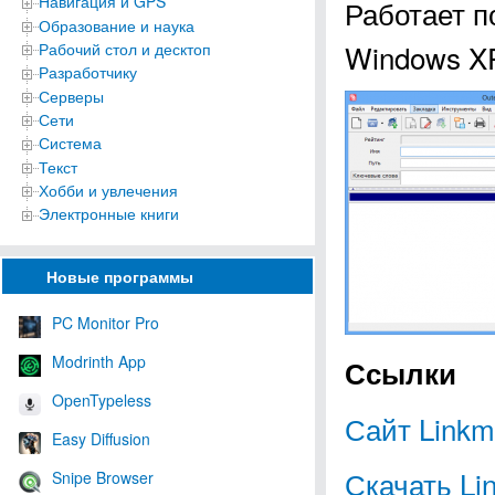
Навигация и GPS
Работает п
Образование и наука
Windows XP, 
Рабочий стол и десктоп
Разработчику
Серверы
Сети
Система
Текст
Хобби и увлечения
Электронные книги
Новые программы
PC Monitor Pro
Modrinth App
Ссылки
OpenTypeless
Сайт Linkm
Easy Diffusion
Скачать Li
Snipe Browser