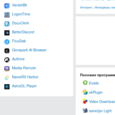
VanishBit
Интернет
,
Менеджеры зак
LogonTime
DocuClerk
BetterDiscord
FluxDisk
Genspark AI Browser
Authme
Media Remote
Похожие програм
NavioRX Harbor
Exaile
AstraGL Player
vkPlugin
Video Downloa
save2pc Light