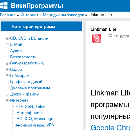
Главная
»
Интернет
»
Менеджеры закладок
» Linkman Lite
ВикиПрограммы
Энциклопедия бесплатных компьютерных программ для Windows
Категории программ
Linkman Lite
22 Грудня,
CD, DVD и BD диски
E-Mail
Аудио
Безопасность
Веб-разработчику
Видео
Геймерам
Графика и дизайн
Деловые программы
Linkman Li
Диски и файлы
Интернет
программы 
FTP, SSH, Telnet
IP-телефония
популярных
IRC, ICQ, Messenger
Google Ch
Анонимайзеры, VPN