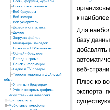
Блоги, форумы, журналы
организовы
Блокировка рекламы
Веб-браузеры
к наиболее
Веб-камера
Веб-ускорители
Дозвон и статистика
Для наибо
Другое
базу данны
Загрузка файлов
Менеджеры закладок
добавлять 
Новости и RSS-клиенты
Офлайн-браузеры
автоматиче
Погода и время
Поиск информации
веб-страни
Радио и TV плееры
Торрент-клиенты и файловый
Плюс ко вс
обмен
Утилиты к браузерам
экспорта, 
Учёт и контроль трафика
Искусственный интеллект
существую
Криптовалюта
Мобильные телефоны