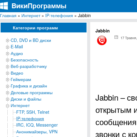
Главная
»
Интернет
»
IP-телефония
» Jabbin
ВикиПрограммы
Энциклопедия бесплатных компьютерных программ для Windows
Категории программ
Jabbin
17 Травня,
CD, DVD и BD диски
E-Mail
Аудио
Безопасность
Веб-разработчику
Видео
Геймерам
Графика и дизайн
Деловые программы
Jabbin – с
Диски и файлы
Интернет
открытым и
FTP, SSH, Telnet
IP-телефония
сообщениям
IRC, ICQ, Messenger
звонки с к
Анонимайзеры, VPN