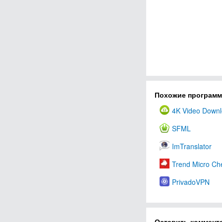
Похожие програм
4K Video Downl
SFML
ImTranslator
Trend Micro Ch
PrivadoVPN
Оставить коммент