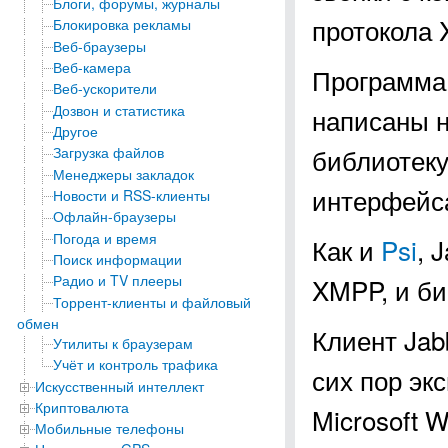
Блоги, форумы, журналы
протокола 
Блокировка рекламы
Веб-браузеры
Веб-камера
Программа 
Веб-ускорители
Дозвон и статистика
написаны 
Другое
библиотек
Загрузка файлов
Менеджеры закладок
интерфейс
Новости и RSS-клиенты
Офлайн-браузеры
Погода и время
Как и
Psi
, 
Поиск информации
Радио и TV плееры
XMPP, и би
Торрент-клиенты и файловый
обмен
Клиент Jab
Утилиты к браузерам
Учёт и контроль трафика
сих пор эк
Искусственный интеллект
Криптовалюта
Microsoft 
Мобильные телефоны