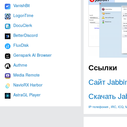
VanishBit
LogonTime
DocuClerk
BetterDiscord
FluxDisk
Genspark AI Browser
Authme
Ссылки
Media Remote
Сайт Jabbi
NavioRX Harbor
Скачать Ja
AstraGL Player
IP-телефония
,
IRC, ICQ, 