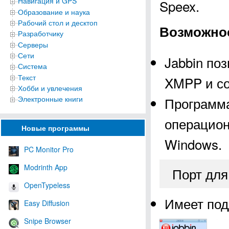
Навигация и GPS
Speex.
Образование и наука
Рабочий стол и десктоп
Возможнос
Разработчику
Серверы
Сети
Jabbin по
Система
Текст
XMPP и со
Хобби и увлечения
Программа
Электронные книги
операцион
Новые программы
Windows.
PC Monitor Pro
Modrinth App
Порт для
OpenTypeless
Имеет под
Easy Diffusion
Snipe Browser