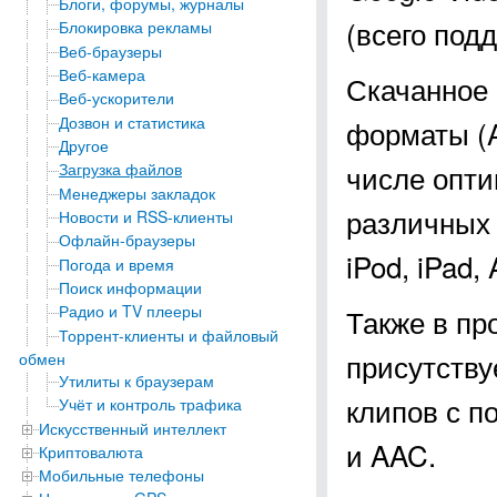
Блоги, форумы, журналы
(всего под
Блокировка рекламы
Веб-браузеры
Веб-камера
Скачанное 
Веб-ускорители
Дозвон и статистика
форматы (A
Другое
числе опти
Загрузка файлов
Менеджеры закладок
различных 
Новости и RSS-клиенты
Офлайн-браузеры
iPod, iPad,
Погода и время
Поиск информации
Радио и TV плееры
Также в пр
Торрент-клиенты и файловый
присутству
обмен
Утилиты к браузерам
клипов с 
Учёт и контроль трафика
Искусственный интеллект
и AAC.
Криптовалюта
Мобильные телефоны