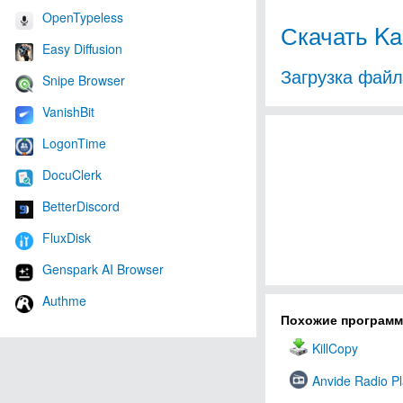
OpenTypeless
Скачать Kas
Easy Diffusion
Загрузка фай
Snipe Browser
VanishBit
LogonTime
DocuClerk
BetterDiscord
FluxDisk
Genspark AI Browser
Authme
Похожие програм
KillCopy
Anvide Radio P