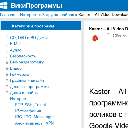
Главная
»
Интернет
»
Загрузка файлов
» Kastor – All Video Downloa
ВикиПрограммы
Энциклопедия бесплатных компьютерных программ для Windows
Категории программ
Kastor – All Video
3 Жовтня,
CD, DVD и BD диски
E-Mail
Аудио
Безопасность
Веб-разработчику
Видео
Геймерам
Графика и дизайн
Деловые программы
Kastor – Al
Диски и файлы
Интернет
программно
FTP, SSH, Telnet
IP-телефония
роликов с т
IRC, ICQ, Messenger
Google Vide
Анонимайзеры, VPN