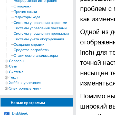
Непрерывная интеграция
Отладчики
проблем с 
Прочие языки
как изменя
Редакторы кода
Системы управления версиями
Системы управления пакетами
Одной из д
Системы управления проектами
Системы учёта оборудования
отображение
Создание справки
inch) для 
Средства разработки
Статические анализаторы
точной нас
Серверы
Сети
насыщен те
Система
Текст
изменяться
Хобби и увлечения
Электронные книги
Помимо вы
Новые программы
широкий в
DiskGeek