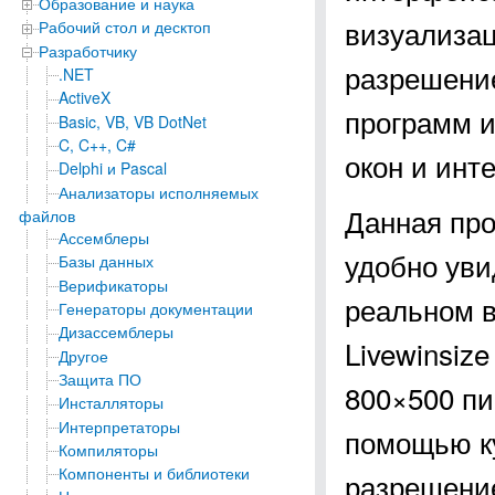
Образование и наука
визуализац
Рабочий стол и десктоп
Разработчику
разрешение
.NET
ActiveX
программ и
Basic, VB, VB DotNet
C, C++, C#
окон и инт
Delphi и Pascal
Анализаторы исполняемых
Данная про
файлов
Ассемблеры
удобно уви
Базы данных
Верификаторы
реальном 
Генераторы документации
Дизассемблеры
Livewinsiz
Другое
Защита ПО
800×500 пи
Инсталляторы
Интерпретаторы
помощью ку
Компиляторы
Компоненты и библиотеки
разрешение