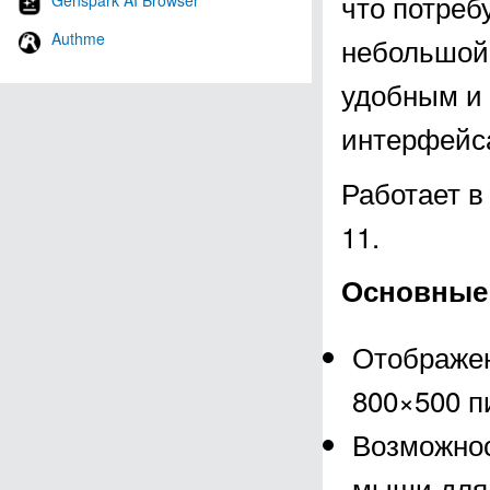
что потреб
Genspark AI Browser
Authme
небольшой 
удобным и 
интерфейс
Работает в
11.
Основные 
Отображен
800×500 п
Возможнос
мыши для 