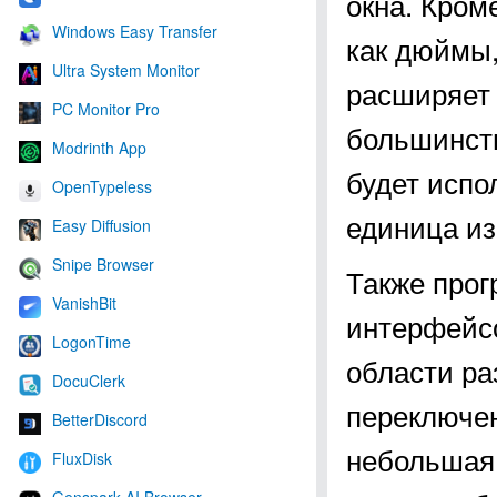
окна. Кром
Windows Easy Transfer
как дюймы,
Ultra System Monitor
расширяет 
PC Monitor Pro
большинст
Modrinth App
будет испо
OpenTypeless
единица из
Easy Diffusion
Snipe Browser
Также прог
VanishBit
интерфейсо
LogonTime
области ра
DocuClerk
переключе
BetterDiscord
небольшая 
FluxDisk