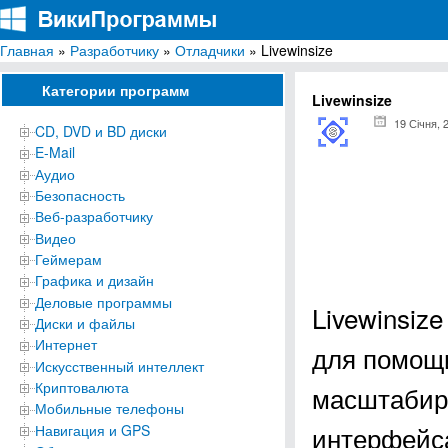
Главная
»
Разработчику
»
Отладчики
» Livewinsize
ВикиПрограммы
Энциклопедия бесплатных компьютерных программ для Windows
Категории программ
Livewinsize
19 Січня, 
CD, DVD и BD диски
E-Mail
Аудио
Безопасность
Веб-разработчику
Видео
Геймерам
Графика и дизайн
Деловые программы
Livewinsiz
Диски и файлы
Интернет
для помощи
Искусственный интеллект
Криптовалюта
масштабиро
Мобильные телефоны
интерфейса
Навигация и GPS