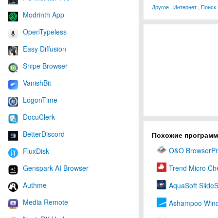
Другое
,
Интернет
,
Поиск
Modrinth App
OpenTypeless
Easy Diffusion
Snipe Browser
VanishBit
LogonTime
DocuClerk
BetterDiscord
Похожие програм
O&O BrowserPr
FluxDisk
Genspark AI Browser
Trend Micro Ch
Authme
AquaSoft Slide
Media Remote
Ashampoo Wind