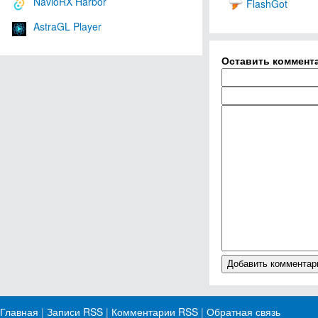
NavioRX Harbor
FlashGot
AstraGL Player
Оставить коммент
Главная
|
Записи RSS
|
Комментарии RSS
|
Обратная связь