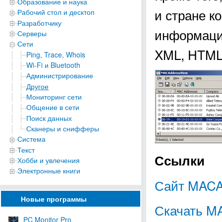
Образование и наука
и стране к
Рабочий стол и десктоп
Разработчику
информацию
Серверы
Сети
XML, HTML,
Ping, Trace, Whois
Wi-Fi и Bluetooth
Администрирование
Другое
Мониторинг сети
Общение в сети
Поиск данных
Сканеры и снифферы
Система
Текст
Ссылки
Хобби и увлечения
Электронные книги
Сайт MACA
Новые программы
Скачать M
PC Monitor Pro