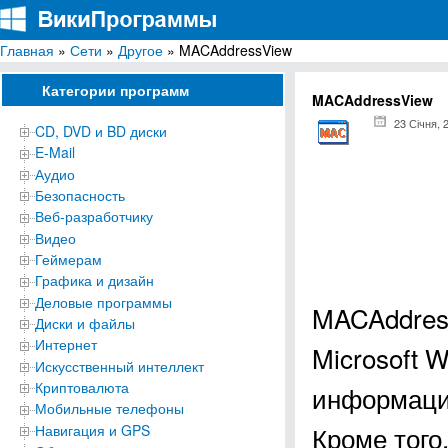
Главная
»
Сети
»
Другое
» MACAddressView
ВикиПрограммы
Энциклопедия бесплатных компьютерных программ для Windows
Категории программ
MACAddressView
23 Січня, 
CD, DVD и BD диски
E-Mail
Аудио
Безопасность
Веб-разработчику
Видео
Геймерам
Графика и дизайн
Деловые программы
MACAddress
Диски и файлы
Интернет
Microsoft 
Искусственный интеллект
Криптовалюта
информаци
Мобильные телефоны
Кроме того
Навигация и GPS