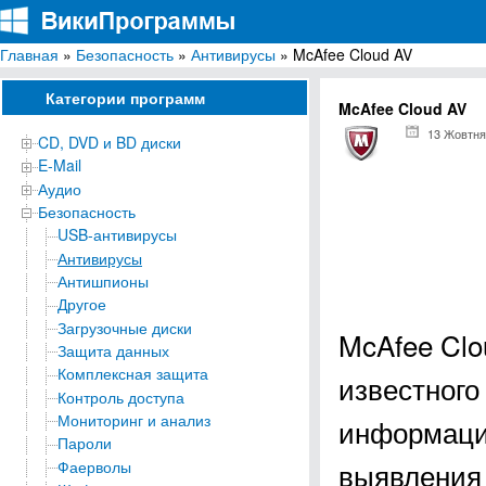
Главная
»
Безопасность
»
Антивирусы
» McAfee Cloud AV
ВикиПрограммы
Энциклопедия бесплатных компьютерных программ для Windows
Категории программ
McAfee Cloud AV
13 Жовтня
CD, DVD и BD диски
E-Mail
Аудио
Безопасность
USB-антивирусы
Антивирусы
Антишпионы
Другое
Загрузочные диски
McAfee Clo
Защита данных
Комплексная защита
известного
Контроль доступа
Мониторинг и анализ
информации
Пароли
выявления 
Фаерволы