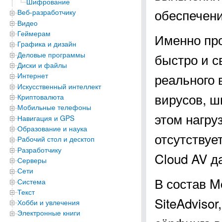
Шифрование
обеспечени
Веб-разработчику
Видео
Геймерам
Именно про
Графика и дизайн
Деловые программы
быстро и с
Диски и файлы
реального 
Интернет
Искусственный интеллект
вирусов, ш
Криптовалюта
Мобильные телефоны
этом нагру
Навигация и GPS
Образование и наука
отсутствуе
Рабочий стол и десктоп
Разработчику
Cloud AV д
Серверы
Сети
В состав M
Система
Текст
SiteAdviso
Хобби и увлечения
Электронные книги