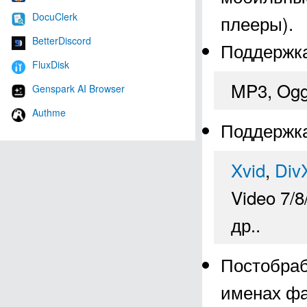
DocuClerk
плееры).
BetterDiscord
Поддержк
FluxDisk
MP3, Ogg
Genspark AI Browser
Authme
Поддержк
Xvid
,
Div
Video 7/
др..
Постобраб
именах фа