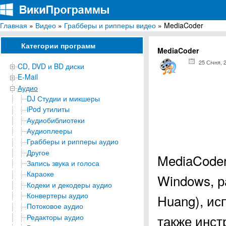
Главная
»
Видео
»
Грабберы и рипперы видео
» MediaCoder
ВикиПрограммы
Энциклопедия бесплатных компьютерных программ для Windows
Категории программ
MediaCoder
25 Січня, 
CD, DVD и BD диски
E-Mail
Аудио
DJ Студии и микшеры
iPod утилиты
Аудиобиблиотеки
Аудиоплееры
Грабберы и рипперы аудио
Другое
MediaCoder
Запись звука и голоса
Караоке
Windows, р
Кодеки и декодеры аудио
Конвертеры аудио
Huang), ис
Потоковое аудио
также инст
Редакторы аудио