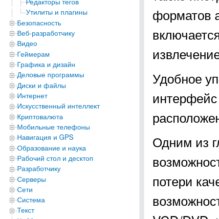
Редакторы тегов
форматов а
Утилиты и плагины
Безопасность
включается
Веб-разработчику
Видео
извлечение
Геймерам
Графика и дизайн
Удобное уп
Деловые программы
Диски и файлы
интерфейс 
Интернет
Искусственный интеллект
расположен
Криптовалюта
Мобильные телефоны
Навигация и GPS
Одним из 
Образование и наука
возможност
Рабочий стол и десктоп
Разработчику
потери кач
Серверы
Сети
возможност
Система
Текст