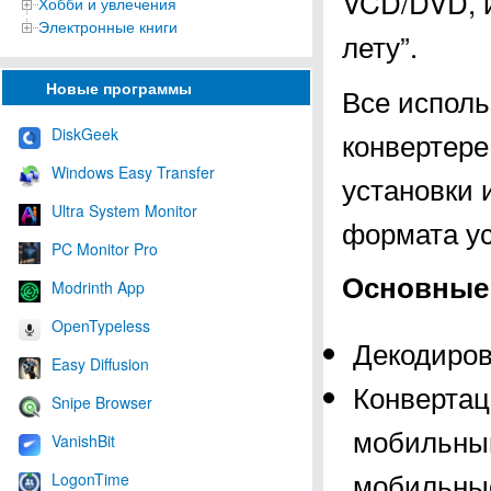
VCD/DVD, и
Хобби и увлечения
Электронные книги
лету”.
Новые программы
Все испол
DiskGeek
конвертере
Windows Easy Transfer
установки 
Ultra System Monitor
формата ус
PC Monitor Pro
Основные 
Modrinth App
OpenTypeless
Декодиров
Easy Diffusion
Конвертац
Snipe Browser
мобильным
VanishBit
мобильны
LogonTime