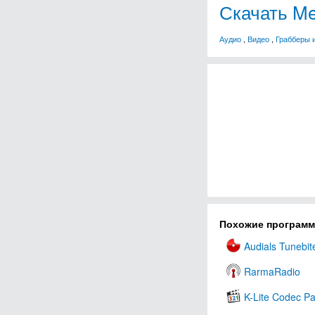
Скачать Med
Аудио
,
Видео
,
Грабберы 
Похожие програм
Audials Tunebit
RarmaRadio
K-Lite Codec P