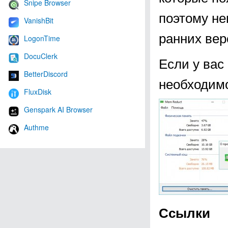
Snipe Browser
поэтому не
VanishBit
ранних вер
LogonTime
DocuClerk
Если у вас
BetterDiscord
необходимо
FluxDisk
Genspark AI Browser
Authme
Ссылки