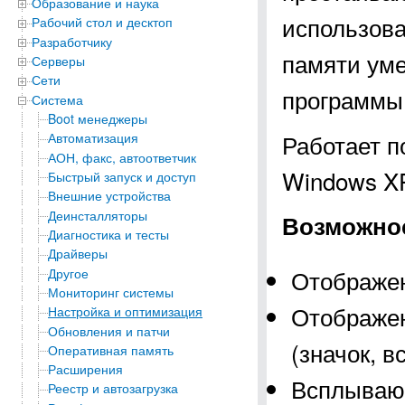
Образование и наука
использов
Рабочий стол и десктоп
Разработчику
памяти уме
Серверы
Сети
программы
Система
Boot менеджеры
Работает п
Автоматизация
АОН, факс, автоответчик
Windows XP, 
Быстрый запуск и доступ
Внешние устройства
Деинсталляторы
Возможно
Диагностика и тесты
Драйверы
Отображен
Другое
Мониторинг системы
Отображен
Настройка и оптимизация
Обновления и патчи
(значок, 
Оперативная память
Расширения
Всплывающ
Реестр и автозагрузка