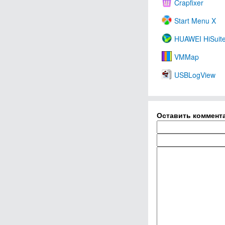
Crapfixer
Start Menu X
HUAWEI HiSuit
VMMap
USBLogView
Оставить коммент