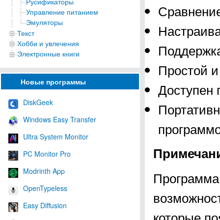
Русификаторы
Сравнение
Управление питанием
Эмуляторы
Настраива
Текст
Хобби и увлечения
Поддержка
Электронные книги
Простой и
Новые программы
Доступен 
DiskGeek
Портативн
Windows Easy Transfer
программо
Ultra System Monitor
Примечан
PC Monitor Pro
Modrinth App
Программа
OpenTypeless
возможност
Easy Diffusion
которые по