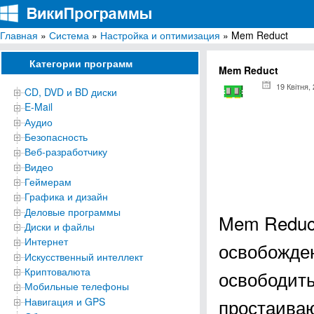
Главная
»
Система
»
Настройка и оптимизация
» Mem Reduct
ВикиПрограммы
Энциклопедия бесплатных компьютерных программ для Windows
Категории программ
Mem Reduct
19 Квітня,
CD, DVD и BD диски
E-Mail
Аудио
Безопасность
Веб-разработчику
Видео
Геймерам
Графика и дизайн
Деловые программы
Mem Reduc
Диски и файлы
Интернет
освобожден
Искусственный интеллект
Криптовалюта
освободит
Мобильные телефоны
простаиваю
Навигация и GPS