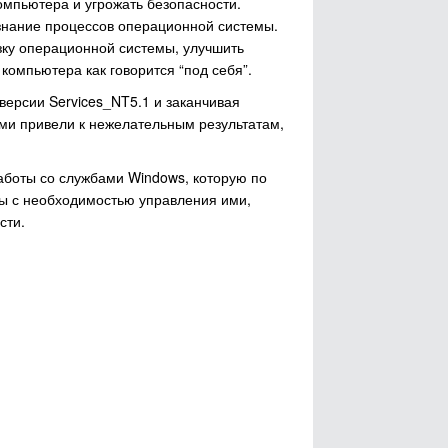
омпьютера и угрожать безопасности.
е знание процессов операционной системы.
узку операционной системы, улучшить
омпьютера как говорится “под себя”.
 версии Services_NT5.1 и заканчивая
ами привели к нежелательным результатам,
работы со службами Windows, которую по
аны с необходимостью управления ими,
сти.