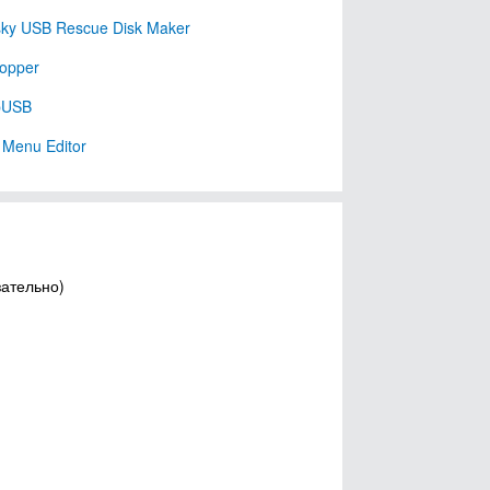
ky USB Rescue Disk Maker
opper
pUSB
Menu Editor
зательно)