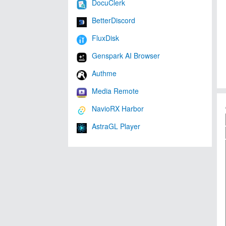
DocuClerk
BetterDiscord
FluxDisk
Genspark AI Browser
Authme
Media Remote
NavioRX Harbor
AstraGL Player