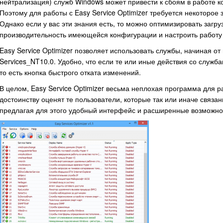
нейтрализация) служб Windows может привести к сбоям в работе к
Поэтому для работы с Easy Service Optimizer требуется некоторо
Однако если у вас эти знания есть, то можно оптимизировать загр
производительность имеющейся конфигурации и настроить работу к
Easy Service Optimizer позволяет использовать службы, начиная от
Services_NT10.0. Удобно, что если те или иные действия со служб
то есть кнопка быстрого отката изменений.
В целом, Easy Service Optimizer весьма неплохая программа для 
достоинству оценят те пользователи, которые так или иначе связ
предлагая для этого удобный интерфейс и расширенные возможно