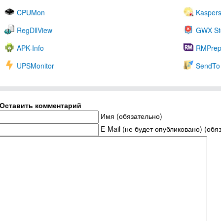
CPUMon
Kaspers
RegDllView
GWX St
APK-Info
RMPre
UPSMonitor
SendTo 
Оставить комментарий
Имя (обязательно)
E-Mail (не будет опубликовано) (обя