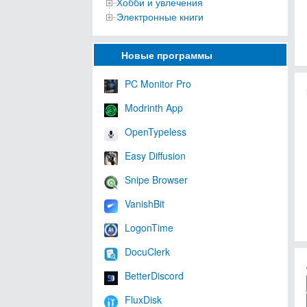
Хобби и увлечения
Электронные книги
Новые программы
PC Monitor Pro
Modrinth App
OpenTypeless
Easy Diffusion
Snipe Browser
VanishBit
LogonTime
DocuClerk
BetterDiscord
FluxDisk