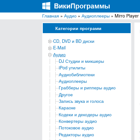
Главная
»
Аудио
»
Аудиоплееры
» Mirro Player
ВикиПрограммы
Энциклопедия бесплатных компьютерных про
Категории программ
CD, DVD и BD диски
E-Mail
Аудио
DJ Студии и микшеры
iPod утилиты
Аудиобиблиотеки
Аудиоплееры
Грабберы и рипперы аудио
Другое
Запись звука и голоса
Караоке
Кодеки и декодеры аудио
Конвертеры аудио
Потоковое аудио
Редакторы аудио