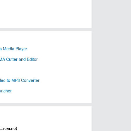
 Media Player
A Cutter and Editor
deo to MP3 Converter
uncher
зательно)