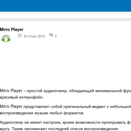
грамм для Windows
Mirro Player
20 Січня, 2013
0
Mirro Player – простой аудиоплеер, обладающий минимальной фу
красивый интернфейс.
Mirro Player представляет собой оригинальный виджет с небольшо
воспроизведения музыки любых форматов.
Аудиоплеер не имеет настроек, кроме возможности проигрывать фа
кругу. Также запоминает последний список воспроизведения.