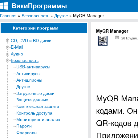
Главная
»
Безопасность
»
Другое
» MyQR Manager
ВикиПрограммы
Энциклопедия бесплатных компьютерных программ для Windows
Категории программ
MyQR Manager
26 Грудня,
CD, DVD и BD диски
E-Mail
Аудио
Безопасность
USB-антивирусы
Антивирусы
Антишпионы
Другое
Загрузочные диски
MyQR Mana
Защита данных
Комплексная защита
кодами. Он
Контроль доступа
Мониторинг и анализ
QR-кодов д
Пароли
Приложени
Фаерволы