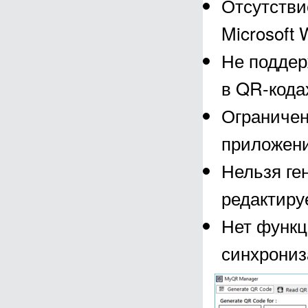
Отсутстви
Microsoft 
Не поддер
в QR-кода
Ограничен
приложен
Нельзя ге
редактиру
Нет функц
синхрониз