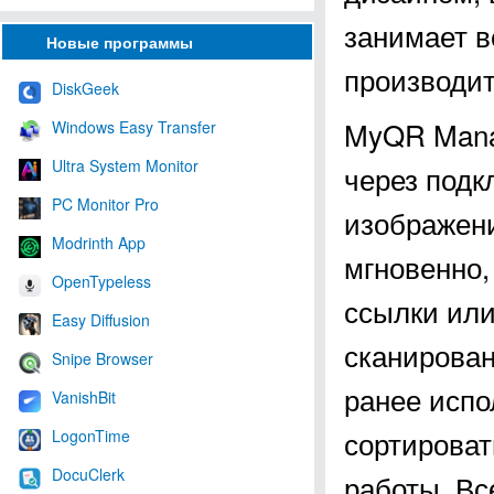
занимает в
Новые программы
производит
DiskGeek
MyQR Mana
Windows Easy Transfer
Ultra System Monitor
через подк
PC Monitor Pro
изображени
Modrinth App
мгновенно,
OpenTypeless
ссылки или
Easy Diffusion
сканирован
Snipe Browser
ранее испо
VanishBit
сортироват
LogonTime
DocuClerk
работы. Вс