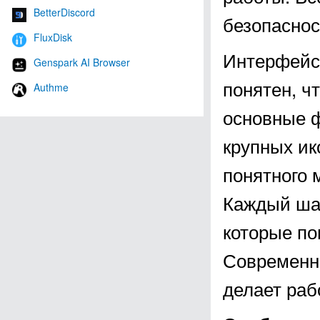
BetterDiscord
безопаснос
FluxDisk
Интерфейс
Genspark AI Browser
понятен, ч
Authme
основные ф
крупных ик
понятного 
Каждый шаг
которые по
Современны
делает раб