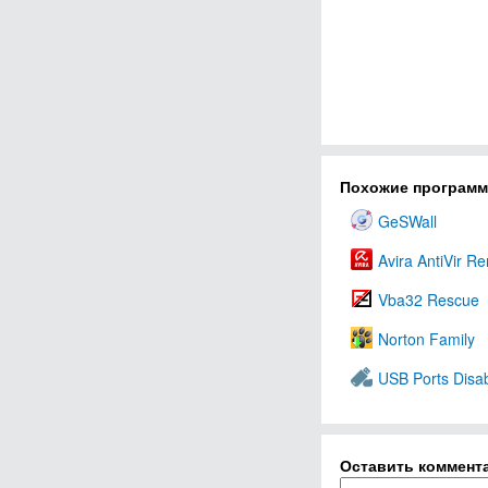
Похожие програм
GeSWall
Avira AntiVir R
Vba32 Rescue
Norton Family
USB Ports Disa
Оставить коммент