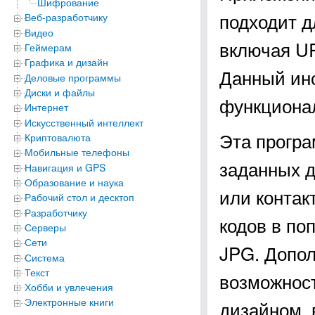
Шифрование
подходит 
Веб-разработчику
Видео
включая UR
Геймерам
Графика и дизайн
Данный инс
Деловые программы
Диски и файлы
функционал
Интернет
Искусственный интеллект
Эта програ
Криптовалюта
Мобильные телефоны
заданных д
Навигация и GPS
Образование и наука
или контак
Рабочий стол и десктоп
Разработчику
кодов в по
Серверы
Сети
JPG. Допол
Система
Текст
возможнос
Хобби и увлечения
Электронные книги
дизайном, 