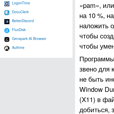
LogonTime
«pam», ил
DocuClerk
на 10 %, н
BetterDiscord
наложить о
FluxDisk
чтобы созд
Genspark AI Browser
чтобы умен
Authme
Программы 
звено для 
не быть и
Window Dum
(X11) в фа
добиться, 