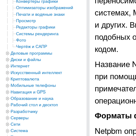
Конвертеры графики
Оптимизаторы изображений
системах, 
Печати и водяные знаки
Просмотр
и других. 
Редакторы графики
Системы рендеринга
подобных 
Фото
кодом.
Чертёж и САПР
Деловые программы
Диски и файлы
Название N
Интернет
Искусственный интеллект
при помощи
Криптовалюта
Мобильные телефоны
примечате
Навигация и GPS
операционн
Образование и наука
Рабочий стол и десктоп
Разработчику
Форматы 
Серверы
Сети
Netpbm оп
Система