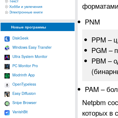
Текст
форматами
Хобби и увлечения
Электронные книги
PNM
Новые программы
PPM – ц
DiskGeek
Windows Easy Transfer
PGM – п
Ultra System Monitor
PBM – о
PC Monitor Pro
(бинарн
Modrinth App
OpenTypeless
PAM – бол
Easy Diffusion
Netpbm сос
Snipe Browser
которых в 
VanishBit