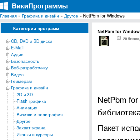
Главная
»
Графика и дизайн
»
Другое
» NetPbm for Windows
ВикиПрограммы
Энциклопедия бесплатных компьютерных программ для Windows
Категории программ
NetPbm for Window
29 Лютого,
CD, DVD и BD диски
E-Mail
Аудио
Безопасность
Веб-разработчику
Видео
Геймерам
Графика и дизайн
2D и 3D
NetPbm for
Flash графика
Анимация
библиотека
Визитки и полиграфия
Другое
Пакет испо
Захват экрана
Иконки и курсоры
переносимо