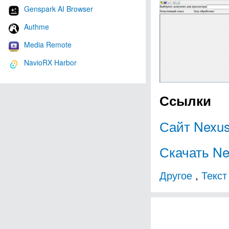
Genspark AI Browser
Authme
Media Remote
NavioRX Harbor
Ссылки
Сайт Nexu
Скачать N
Другое
,
Текст