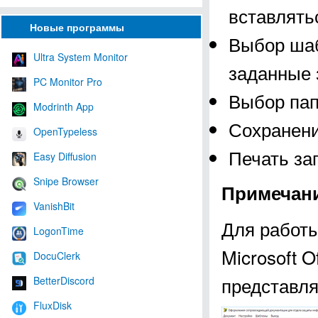
вставлять
Новые программы
Выбор шаб
Ultra System Monitor
заданные 
PC Monitor Pro
Выбор пап
Modrinth App
Сохранени
OpenTypeless
Печать за
Easy Diffusion
Snipe Browser
Примечан
VanishBit
Для работы
LogonTime
Microsoft O
DocuClerk
представля
BetterDiscord
FluxDisk