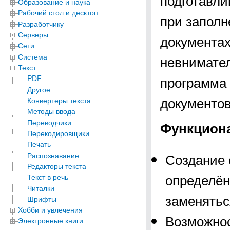
Образование и наука
Рабочий стол и десктоп
при заполн
Разработчику
Серверы
документах
Сети
Система
невнимател
Текст
программа 
PDF
Другое
документов
Конвертеры текста
Методы ввода
Переводчики
Функцион
Перекодировщики
Печать
Создание 
Распознавание
Редакторы текста
определён
Текст в речь
Читалки
заменятьс
Шрифты
Хобби и увлечения
Возможнос
Электронные книги