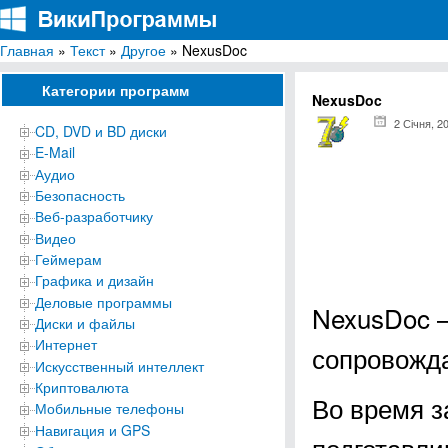
Главная
»
Текст
»
Другое
» NexusDoc
ВикиПрограммы
Энциклопедия бесплатных компьютерных программ для Windows
Категории программ
NexusDoc
2 Січня, 2
CD, DVD и BD диски
E-Mail
Аудио
Безопасность
Веб-разработчику
Видео
Геймерам
Графика и дизайн
Деловые программы
NexusDoc 
Диски и файлы
Интернет
сопровожд
Искусственный интеллект
Криптовалюта
Во время з
Мобильные телефоны
Навигация и GPS
подготавл