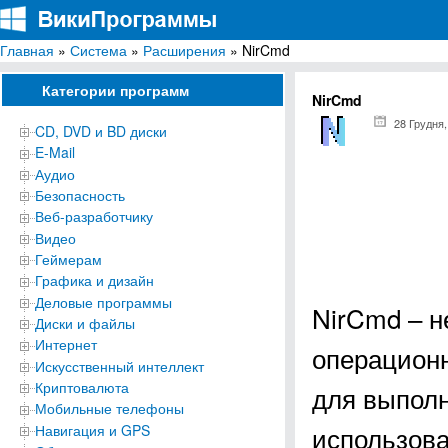
Главная
»
Система
»
Расширения
» NirCmd
ВикиПрограммы
Энциклопедия бесплатных компьютерных программ для Windows
Категории программ
NirCmd
28 Грудня,
CD, DVD и BD диски
E-Mail
Аудио
Безопасность
Веб-разработчику
Видео
Геймерам
Графика и дизайн
Деловые программы
NirCmd – н
Диски и файлы
Интернет
операционн
Искусственный интеллект
Криптовалюта
для выполн
Мобильные телефоны
использова
Навигация и GPS