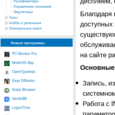
дисплеем,
Русификаторы
Управление питанием
Благодаря 
Эмуляторы
Текст
доступных 
Хобби и увлечения
Электронные книги
существую
обслуживан
Новые программы
на сайте р
PC Monitor Pro
Modrinth App
Основные
OpenTypeless
Easy Diffusion
Запись, и
Snipe Browser
системном
VanishBit
Работа с 
LogonTime
параметро