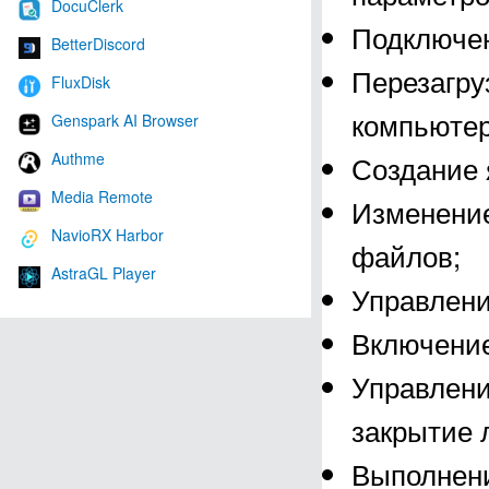
DocuClerk
Подключен
BetterDiscord
Перезагру
FluxDisk
компьютер
Genspark AI Browser
Authme
Создание 
Media Remote
Изменение
NavioRX Harbor
файлов;
AstraGL Player
Управлени
Включение
Управлени
закрытие 
Выполнени