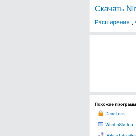
Скачать Ni
Расширения
,
Похожие програм
DeadLock
WhatInStartup
IPPathTableVie