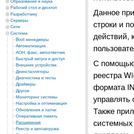
Образование и наука
Рабочий стол и десктоп
Данное при
Разработчику
Серверы
строки и п
Сети
Система
действий, 
Boot менеджеры
пользовате
Автоматизация
АОН, факс, автоответчик
Быстрый запуск и доступ
С помощью
Внешние устройства
Деинсталляторы
реестра W
Диагностика и тесты
Драйверы
формата IN
Другое
управлять 
Мониторинг системы
Настройка и оптимизация
Также при
Обновления и патчи
Оперативная память
системных 
Расширения
Реестр и автозагрузка