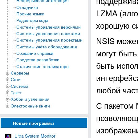
поддержива
Непрерывная интеграция
Отладчики
LZMA (алго
Прочие языки
Редакторы кода
хорошую си
Системы управления версиями
Системы управления пакетами
NSIS может
Системы управления проектами
Системы учёта оборудования
могут быть
Создание справки
Средства разработки
быть испо
Статические анализаторы
Серверы
интерфейса
Сети
Система
любой част
Текст
Хобби и увлечения
С пакетом 
Электронные книги
позволяющ
Новые программы
изображени
Ultra System Monitor