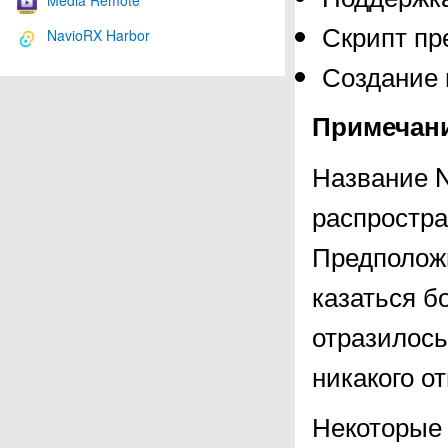
Media Remote
Скрипт пр
NavioRX Harbor
Создание 
Примечан
Название 
распростра
Предположи
казаться б
отразилось
никакого о
Некоторые 