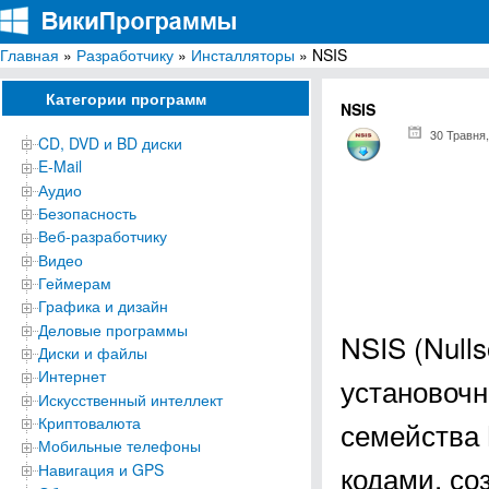
Главная
»
Разработчику
»
Инсталляторы
» NSIS
ВикиПрограммы
Энциклопедия бесплатных компьютерных программ для Windows
Категории программ
NSIS
30 Травня,
CD, DVD и BD диски
E-Mail
Аудио
Безопасность
Веб-разработчику
Видео
Геймерам
Графика и дизайн
Деловые программы
NSIS (Nulls
Диски и файлы
Интернет
установоч
Искусственный интеллект
Криптовалюта
семейства 
Мобильные телефоны
кодами, со
Навигация и GPS