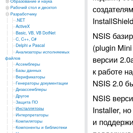
Образование и наука
создателя
Рабочий стол и десктоп
Разработчику
InstallShie
.NET
ActiveX
Basic, VB, VB DotNet
NSIS базир
C, C++, C#
(plugin Min
Delphi и Pascal
Анализаторы исполняемых
версии 2.0
файлов
Ассемблеры
к работе н
Базы данных
Верификаторы
NSIS 2.0 б
Генераторы документации
Дизассемблеры
NSIS верси
Другое
Защита ПО
Installer,
Инсталляторы
Интерпретаторы
и поддержи
Компиляторы
Компоненты и библиотеки