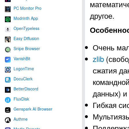
математиче
PC Monitor Pro
другое.
Modrinth App
Особеннос
OpenTypeless
Easy Diffusion
Очень мал
Snipe Browser
zlib
(свобо
VanishBit
сжатия да
LogonTime
DocuClerk
командной
BetterDiscord
данных) и
FluxDisk
Гибкая си
Genspark AI Browser
Мультияз
Authme
Поддержка