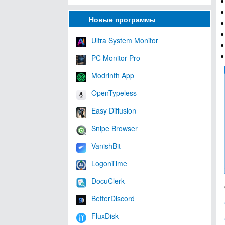
Новые программы
Ultra System Monitor
PC Monitor Pro
Modrinth App
OpenTypeless
Easy Diffusion
Snipe Browser
VanishBit
LogonTime
DocuClerk
BetterDiscord
FluxDisk