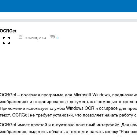
грамм для Windows
OCRGet
9 Липня, 2024
0
OCRGet – полезная программа для Microsoft Windows, предназнач
изображениях и отсканированных документах с помощью технологии 
Приложение использует службы Windows OCR и ocr.space для пре
текст. OCRGet не требует установки, что позволяет начать работу с
OCRGet имеет простой и интуитивно понятный интерфейс. Для на
изображения, выделить область с текстом и нажать кнопку “Распоз