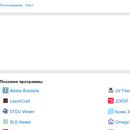
Распознавание
,
Текст
Похожие программы
Adobe Brackets
UV File
LeechCraft
JOPDF
STDU Viewer
Буква 
XLS Viewer
Omega