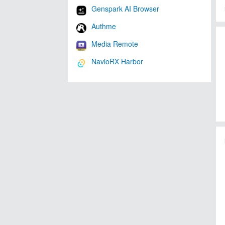
Genspark AI Browser
Authme
Media Remote
NavioRX Harbor