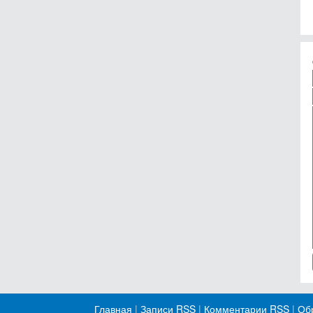
Главная
|
Записи RSS
|
Комментарии RSS
|
Обр