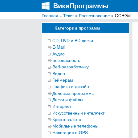
Главная
»
Текст
»
Распознавание
» OCRGet
ВикиПрограммы
Энциклопедия бесплатных компьютерных про
Категории программ
CD, DVD и BD диски
E-Mail
Аудио
Безопасность
Веб-разработчику
Видео
Геймерам
Графика и дизайн
Деловые программы
Диски и файлы
Интернет
Искусственный интеллект
Криптовалюта
Мобильные телефоны
Навигация и GPS