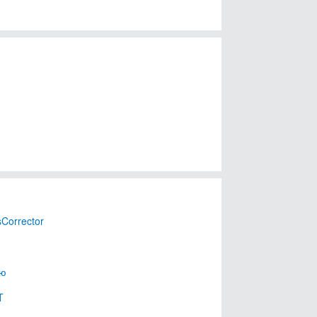
sCorrector
Зю
T