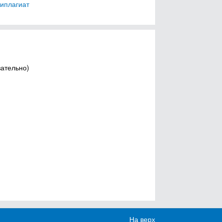
типлагиат
зательно)
На верх