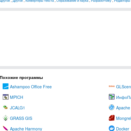
Другое
,
Другое
,
Конвертеры текста
,
Образование и наука
,
Разработчику
,
Редакторы 
Похожие программы
Ashampoo Office Free
GLScen
MPICH
ИнфоП
JCALG1
Apache 
GRASS GIS
Mongre
Apache Harmony
Docker