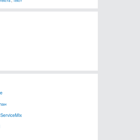
текста
,
Текст
e
лан
ServiceMix
l