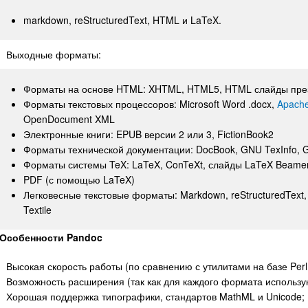
markdown, reStructuredText, HTML и LaTeX.
Выходные форматы:
Форматы на основе HTML: XHTML, HTML5, HTML слайды презент
Форматы текстовых процессоров: Microsoft Word .docx,
Apache
OpenDocument XML
Электронные книги: EPUB версии 2 или 3, FictionBook2
Форматы технической документации: DocBook, GNU TexInfo, G
Форматы системы TeX: LaTeX, ConTeXt, слайды LaTeX Beame
PDF (с помощью LaTeX)
Легковесные текстовые форматы: Markdown, reStructuredText,
Textile
Особенности Pandoc
Высокая скорость работы (по сравнению с утилитами на базе Per
Возможность расширения (так как для каждого формата использу
Хорошая поддержка типографики, стандартов MathML и Unicode;