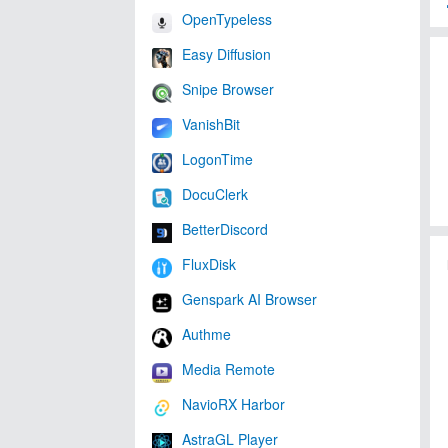
OpenTypeless
Easy Diffusion
Snipe Browser
VanishBit
LogonTime
DocuClerk
BetterDiscord
FluxDisk
Genspark AI Browser
Authme
Media Remote
NavioRX Harbor
AstraGL Player