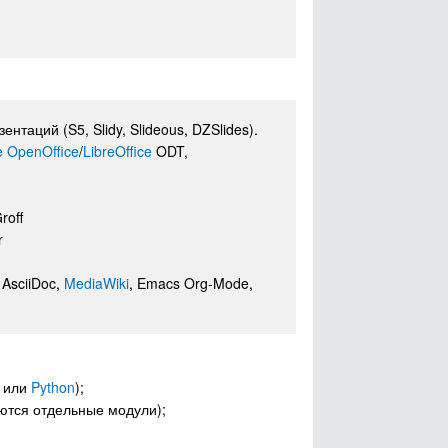
аций (S5, Slidy, Slideous, DZSlides).
 OpenOffice
/
LibreOffice
ODT,
roff
r
 AsciiDoc,
MediaWiki
, Emacs Org-Mode,
l или
Python
);
ются отдельные модули);