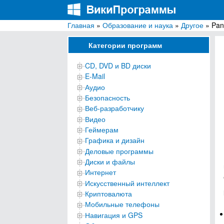
Главная
»
Образование и наука
»
Другое
» Pan
ВикиПрограммы
Энциклопедия бесплатных компьютерных про
Категории программ
CD, DVD и BD диски
E-Mail
Аудио
Безопасность
Веб-разработчику
Видео
Геймерам
Графика и дизайн
Деловые программы
Диски и файлы
Интернет
Искусственный интеллект
Криптовалюта
Мобильные телефоны
Навигация и GPS