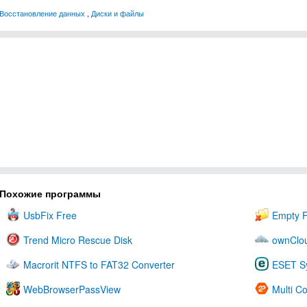
Восстановление данных
,
Диски и файлы
Похожие программы
UsbFix Free
Empty F
Trend Micro Rescue Disk
ownClo
Macrorit NTFS to FAT32 Converter
ESET S
WebBrowserPassView
Multi 