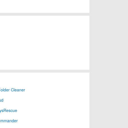
older Cleaner
ud
ysRescue
Commander