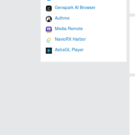
Genspark AI Browser
Authme
Media Remote
NavioRX Harbor
AstraGL Player