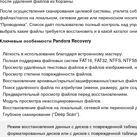
после удаления файлов из Корзины.
После осуществления сканирования целевой системы, утилита со
файлах/папок на локальном, сетевом диске или переносном носите
“Проводника”. Список даёт пользователю полный контроль над уп
выбрать какие файлы требуется восстановить и в какой каталог он
Ключевые особенности Pandora Recovery
Лёгкость в использовании благодаря встроенному мастеру.
Полная поддержка файловых систем FAT16, FAT32, NTFS, NTFS5
Просмотр удалённых текстовых файлов и файлов изображений, н
Просмотр степени повреждённости файлов.
Восстановление архивных/скрытых/зашифрованных/сжатых файл
Поиск удалённого файла по атрибутам (имени, размеру, дате со
Предварительный просмотр файлов перед восстановлением.
Модуль просмотра неассоциированных файлов.
Восстановление файлов на локальный, сетевой или переносной д
Глубокое сканирование (“Deep Scan”).
Режим восстановления данных с дисков с поврежденной табл
форматированных дисков или с дисков с поврежденной таблиц