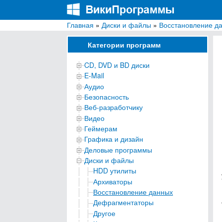
Главная
»
Диски и файлы
»
Восстановление д
ВикиПрограммы
Энциклопедия бесплатных компьютерных про
Категории программ
CD, DVD и BD диски
E-Mail
Аудио
Безопасность
Веб-разработчику
Видео
Геймерам
Графика и дизайн
Деловые программы
Диски и файлы
HDD утилиты
Архиваторы
Восстановление данных
Дефрагментаторы
Другое