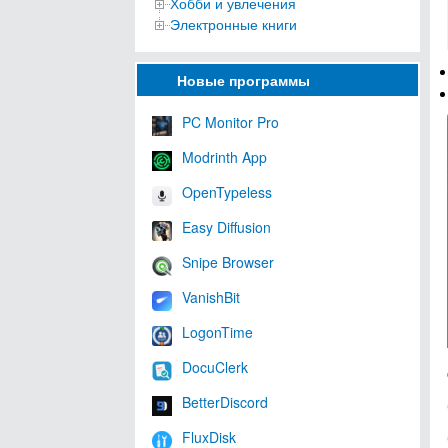
Хобби и увлечения
Электронные книги
Новые программы
PC Monitor Pro
Modrinth App
OpenTypeless
Easy Diffusion
Snipe Browser
VanishBit
LogonTime
DocuClerk
BetterDiscord
FluxDisk