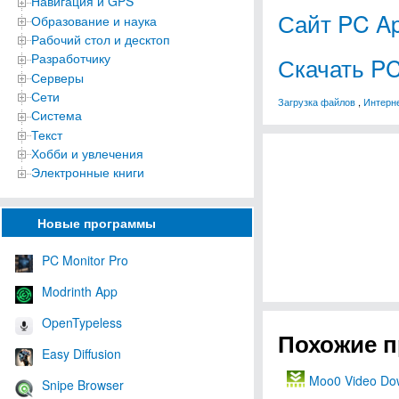
Навигация и GPS
Сайт PC Ap
Образование и наука
Рабочий стол и десктоп
Разработчику
Скачать PC
Серверы
Сети
Загрузка файлов
,
Интерн
Система
Текст
Хобби и увлечения
Электронные книги
Новые программы
PC Monitor Pro
Modrinth App
OpenTypeless
Похожие 
Easy Diffusion
Moo0 Video Do
Snipe Browser