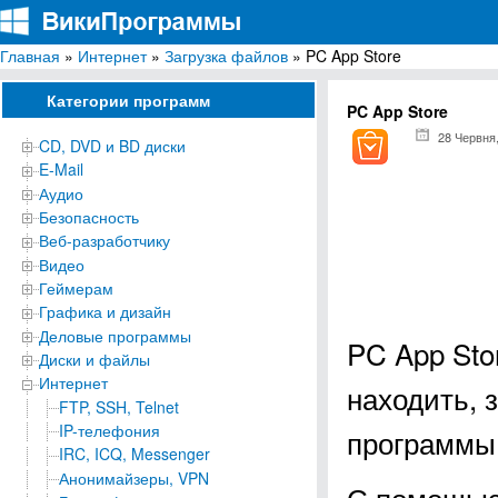
Главная
»
Интернет
»
Загрузка файлов
» PC App Store
ВикиПрограммы
Энциклопедия бесплатных компьютерных программ для Windows
Категории программ
PC App Store
28 Червня
CD, DVD и BD диски
E-Mail
Аудио
Безопасность
Веб-разработчику
Видео
Геймерам
Графика и дизайн
Деловые программы
PC App Sto
Диски и файлы
Интернет
находить, 
FTP, SSH, Telnet
IP-телефония
программы
IRC, ICQ, Messenger
Анонимайзеры, VPN
С помощью 