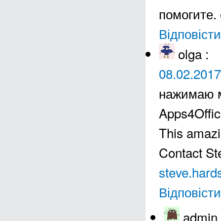
помогите.
Відповісти
olga
:
08.02.2017
нажимаю м
Apps4Offi
This amazi
Contact St
steve.har
Відповісти
admin