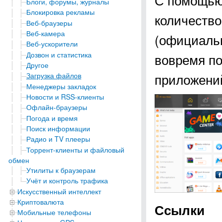
Блоги, форумы, журналы
Блокировка рекламы
количество
Веб-браузеры
Веб-камера
(официальн
Веб-ускорители
Дозвон и статистика
вовремя по
Другое
приложени
Загрузка файлов
Менеджеры закладок
Новости и RSS-клиенты
Офлайн-браузеры
Погода и время
Поиск информации
Радио и TV плееры
Торрент-клиенты и файловый
обмен
Утилиты к браузерам
Учёт и контроль трафика
Искусственный интеллект
Криптовалюта
Ссылки
Мобильные телефоны