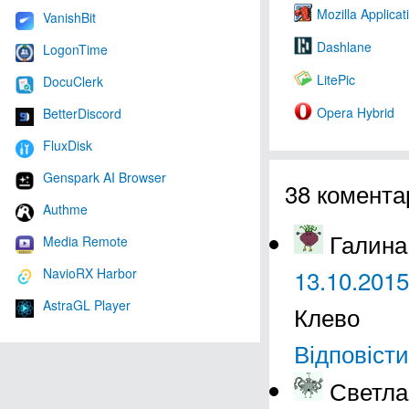
Mozilla Applicat
VanishBit
Dashlane
LogonTime
LitePic
DocuClerk
Opera Hybrid
BetterDiscord
FluxDisk
Genspark AI Browser
38 комента
Authme
Галина
Media Remote
13.10.2015
NavioRX Harbor
AstraGL Player
Клево
Відповісти
Светла